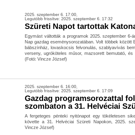
2025. szeptember 6. 17:00,
Legutóbb frissítve: 2025. szeptember 6. 17:32
Szüreti Napot tartottak Katon
Egymást váltották a programok 2025. szeptember 6-á
Nap gazdag eseménysorozatában. Volt többek között 
bábszínház, lovaskocsis felvonulás, szablyavívás bemut
verseny, ugróköteles műsor, mazsorett bemutató, és
(Fotó: Vincze József)
2025. szeptember 6. 16:00,
Legutóbb frissítve: 2025. szeptember 6. 17:09
Gazdag programsorozattal fol
szombaton a 31. Helvéciai Sz
A fergeteges pénteki nyitónapot egy tökéletesen sik
követte a 31. Helvéciai Szüreti Napokon, 2025. sz
Vincze József)