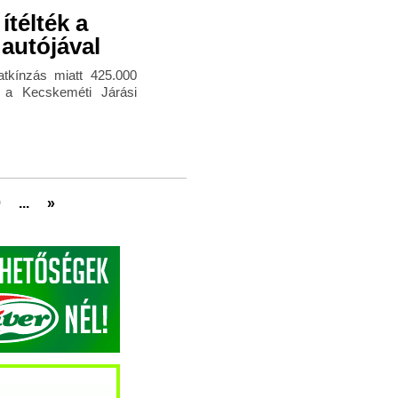
ítélték a
 autójával
atkínzás miatt 425.000
it a Kecskeméti Járási
0
...
»