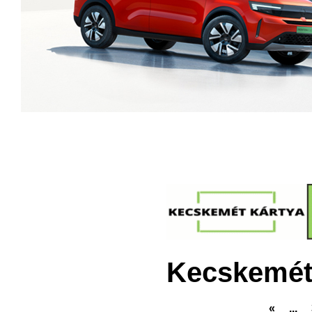
Kecskemét
«
...