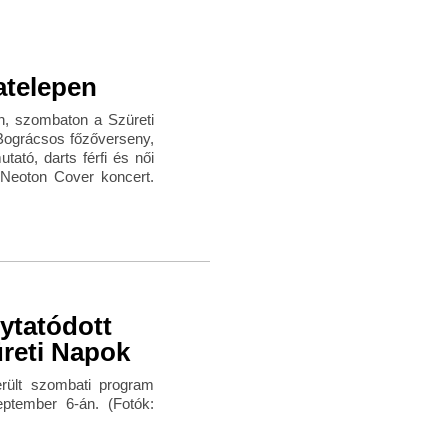
atelepen
n, szombaton a Szüreti
Bográcsos főzőverseny,
ató, darts férfi és női
 Neoton Cover koncert.
ytatódott
üreti Napok
erült szombati program
eptember 6-án. (Fotók: