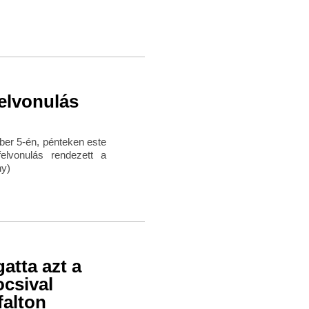
elvonulás
ber 5-én, pénteken este
elvonulás rendezett a
hy)
atta azt a
ocsival
falton