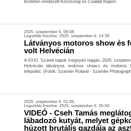
területen rendezett Közösségi és Családi Napon.
2025. szeptember 6. 08:08,
Legutóbb frissítve: 2025. szeptember 6. 14:30
Látványos motoros show és f
volt Helvécián
A XXXI. Szüreti napok megnyitó napján, 2025. szeptem
Helvécián látványos motoros show-t és motoros f
település. (Fotók: Szamler Roland - Szamler Photograp
2025. szeptember 6. 01:06,
Legutóbb frissítve: 2025. szeptember 6. 05:50
VIDEÓ - Cseh Tamás meglátog
lábadozó kutyát, melyet gépk
húzott brutális gazdája az asz