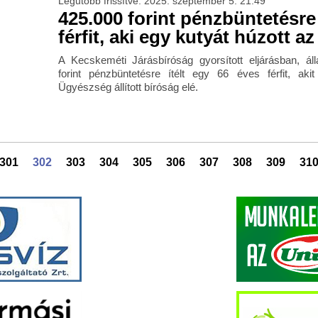
Legutóbb frissítve: 2025. szeptember 5. 21:49
425.000 forint pénzbüntetésre 
férfit, aki egy kutyát húzott az
A Kecskeméti Járásbíróság gyorsított eljárásban, áll
forint pénzbüntetésre ítélt egy 66 éves férfit, ak
Ügyészség állított bíróság elé.
301
302
303
304
305
306
307
308
309
31