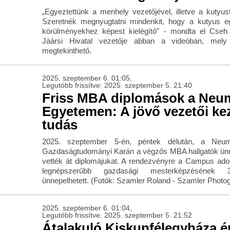
„Egyeztettünk a menhely vezetőjével, illetve a kutyust 
Szeretnék megnyugtatni mindenkit, hogy a kutyus e
körülményekhez képest kielégítő" - mondta el Cse
Jáársi Hivatal vezetője abban a videóban, mely
megtekinthető.
2025. szeptember 6. 01:05,
Legutóbb frissítve: 2025. szeptember 5. 21:40
Friss MBA diplomások a Neu
Egyetemen: A jövő vezetői ke
tudás
2025. szeptember 5-én, péntek délután, a Ne
Gazdaságtudományi Karán a végzős MBA hallgatók ünn
vették át diplomájukat. A rendezvényre a Campus adott
legnépszerűbb gazdasági mesterképzésének 
ünnepelhetett. (Fotók: Szamler Roland - Szamler Photo
2025. szeptember 6. 01:04,
Legutóbb frissítve: 2025. szeptember 5. 21:52
Átalakuló Kiskunfélegyháza é