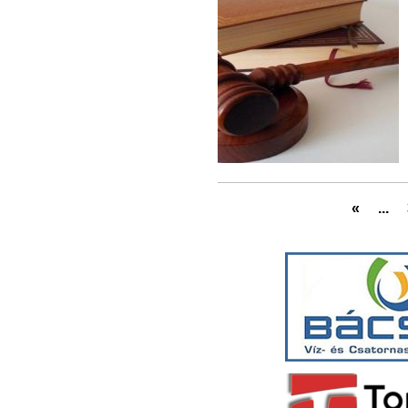
«
...