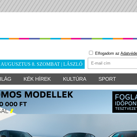
Elfogadom az
Adatvéde
. AUGUSZTUS 8. SZOMBAT | LÁSZLÓ
ILÁG
KÉK HÍREK
KULTÚRA
SPORT