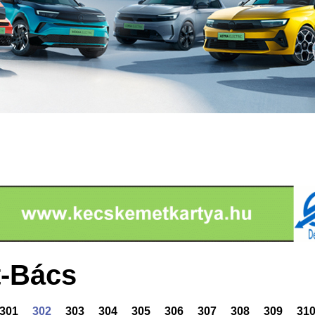
-Bács
301
302
303
304
305
306
307
308
309
31