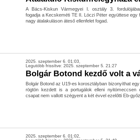
A Bács-Kiskun Vármegyei I. osztály 3. fordulójába
fogadja a Kecskeméti TE II. Lóczi Péter együttese egy f
nagy átalakuláson áteső ellenfelet fogad.
2025. szeptember 6. 01:03,
Legutóbb frissítve: 2025. szeptember 5. 21:27
Bolgár Botond kezdő volt a v
Bolgár Botond az U19-es korosztályban bizonyíthat egy 
rögtön kezdett is a portugálok elleni nyitómeccsen
csapat nem vallott szégyent a két évvel ezelőtti Eb-győz
2025. szeptember 6. 01:02,