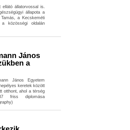
ellátó állatorvossal is.
gészségügyi állapota a
h Tamás, a Kecskeméti
 a közösségi oldalán
mann János
zükben a
umann János Egyetem
epélyes keretek között
 otthont, ahol a térség
37 friss diplomása
graphy)
rkezik