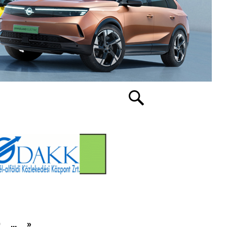
0
...
»