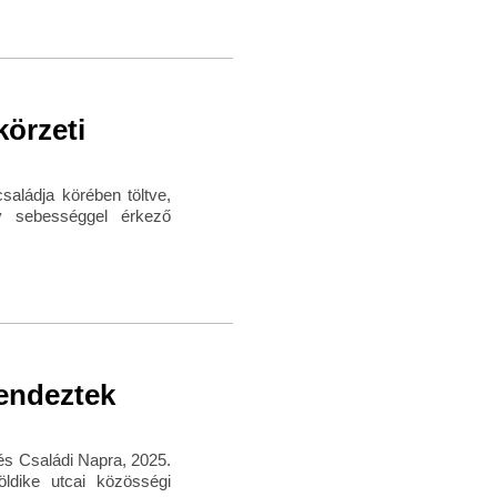
körzeti
saládja körében töltve,
gy sebességgel érkező
endeztek
 és Családi Napra, 2025.
ldike utcai közösségi