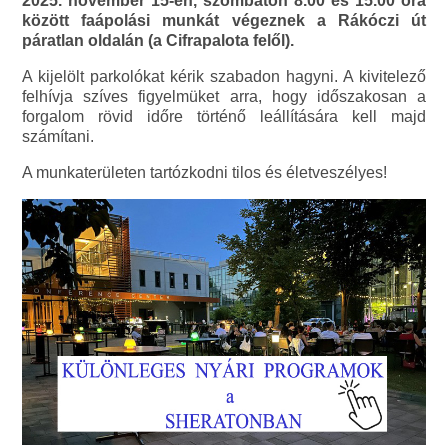
2025. november 15-én, szombaton 8.00 és 15.00 óra
között faápolási munkát végeznek a Rákóczi út
páratlan oldalán (a Cifrapalota felől).
A kijelölt parkolókat kérik szabadon hagyni. A kivitelező
felhívja szíves figyelmüket arra, hogy időszakosan a
forgalom rövid időre történő leállítására kell majd
számítani.
A munkaterületen tartózkodni tilos és életveszélyes!