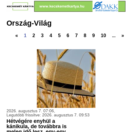
Ország-Világ
«
1
2
3
4
5
6
7
8
9
10
...
»
2026. augusztus 7. 07:06,
Legutóbb frissítve: 2026. augusztus 7. 09:53
Hétvégére enyhül a
kánikula, de továbbra is
meleg idő lesz, egy-egy