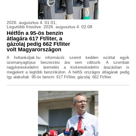
2026. augusztus 4. 01:01,
Legutóbb frissítve: 2026. augusztus 4. 02:08
Hétfőn a 95-ös benzin
átlagára 617 Ft/liter, a
gázolaj pedig 662 Ft/liter
volt Magyarországon
A holtankoljak.hu információi szerint kedden ezúttal egyik
üzemanyagtípus beszerzési ára sem változik. A szombati
nagykereskedelmi áremelés a kiskereskedelmi árazásban is
megjelent a legtöbb benzinkúton. A hétfői országos átlagárak pedig
így alakultak: 95-ös benzin: 617 Ft/liter, gázolaj: 662 Ft/liter.