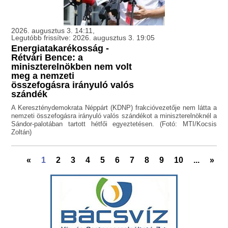
2026. augusztus 3. 14:11,
Legutóbb frissítve: 2026. augusztus 3. 19:05
Energiatakarékosság -
Rétvári Bence: a
miniszterelnökben nem volt
meg a nemzeti
összefogásra irányuló valós
szándék
A Kereszténydemokrata Néppárt (KDNP) frakcióvezetője nem látta a
nemzeti összefogásra irányuló valós szándékot a miniszterelnöknél a
Sándor-palotában tartott hétfői egyeztetésen. (Fotó: MTI/Kocsis
Zoltán)
«
1
2
3
4
5
6
7
8
9
10
...
»