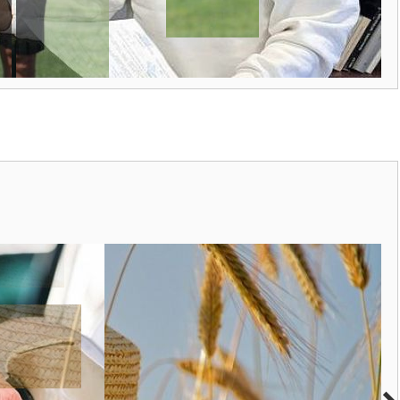
zeteinkkel
t vezetőedzőnket kérdeztük várakozásairól.