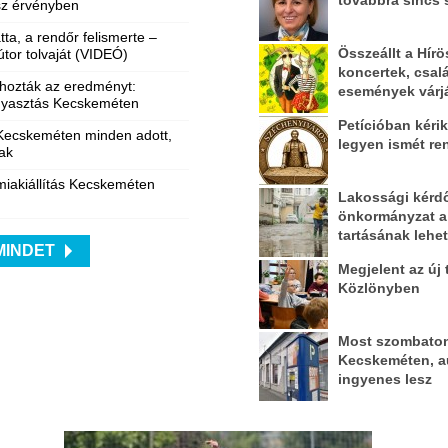
továbbra sincs 
sz érvényben
ta, a rendőr felismerte –
Összeállt a Hírö
útor tolvaját (VIDEÓ)
koncertek, csal
hozták az eredményt:
események várjá
ogyasztás Kecskeméten
Petícióban kéri
 Kecskeméten minden adott,
legyen ismét re
jak
iakiállítás Kecskeméten
Lakossági kérdőí
önkormányzat a
tartásának lehe
MINDET
Megjelent az új
Közlönyben
Most szombaton f
Kecskeméten, a
ingyenes lesz