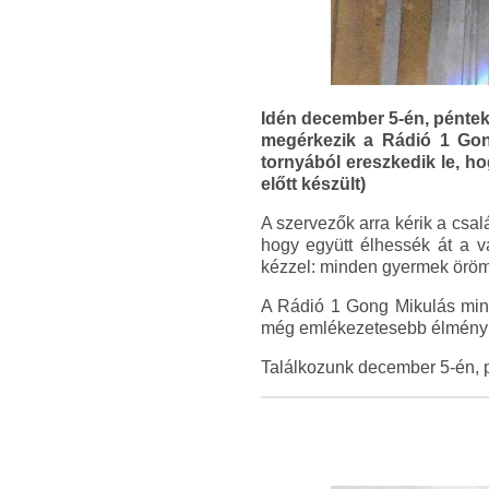
Idén december 5-én, péntek
megérkezik a Rádió 1 Gon
tornyából ereszkedik le, ho
előtt készült)
A szervezők arra kérik a csa
hogy együtt élhessék át a v
kézzel: minden gyermek öröm
A Rádió 1 Gong Mikulás min
még emlékezetesebb élménybe
Találkozunk december 5-én, 