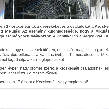
en 17 órakor várják a gyerekeket és a családokat a Kecs
g Mikulás! Az esemény különlegessége, hogy a Mikulás i
gy személyesen találkozzon a kicsikkel és a nagyokkal. (Az
ládokat, hogy érkezzenek időben, és hozzák magukkal a gyereke
arázslatos pillanatot a város szívében. Természetesen a Miku
mel fogadhatja a kis meglepetéseket.
den évben nagy örömet szerez a kecskeméti családoknak, és 
n lehet részük a résztvevőknek.
pénteken 17 órakor a Kecskeméti Nagytemplomnál!