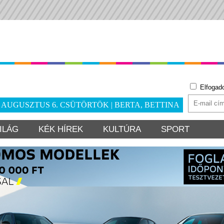
Elfogad
. AUGUSZTUS 6. CSÜTÖRTÖK | BERTA, BETTINA
ILÁG
KÉK HÍREK
KULTÚRA
SPORT