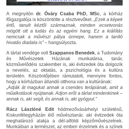
A megnyitón
dr. Óváry Csaba PhD, MSc
, a kórház
főigazgatója is köszöntötte a résztvevőket.
„Ezek a képek
értő, tanult kéztől származnak, minden ecsetvonás
mögött ott a tudás és az egyéni hang. Ez a kiállítás
nemcsak a művészi pálya ünnepe, hanem a tanító
hivatás diadala is”
– hangsúlyozta.
A tárlat vendége volt
Szappanos Benedek
, a Tudomány
és Művészetek Házának munkatársa, tanár,
közművelődési szakember is, aki évtizedek óta dolgozik
a nevelés, az oktatás, a pszichológia és a kultúra
területén. Köszöntőjében rámutatott, mennyire fontos,
hogy a kórházban állandó otthona van a kultúrának:
„Adják át magukat annak a csendes terápiának, amit a
műalkotások nyújtanak. Adjon erőt a tárlat mindenkinek –
annak is, aki segít, és annak is, aki gyógyul.”
Rácz Lászlóné Edit
hódmezővásárhelyi születésű,
Kiskunfélegyházán élő művésztanár, aki évtizedek óta
meghatározó alakja a dél-alföldi képzőművészetnek.
Munkáiban a természet, az emberi érzelmek és a színek