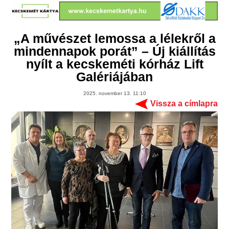
„A művészet lemossa a lélekről a
mindennapok porát” – Új kiállítás
nyílt a kecskeméti kórház Lift
Galériájában
2025. november 13. 11:10
Vissza a címlapra