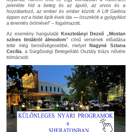
jelenléte híd a beteg és az ápoló, az orvos és a
hozzátartozó, az ember és ember között. A Lift Galéria
éppen ezt a hidat építi évek óta
—
összeköti a gyógyítást
a teremtés örömével
” – fogalmazott.
Az esemény hangulatát
Kosztolányi Dezső „Mostan
színes tintákról álmodom”
című versének előadása
tette még bensőségesebbé, melyet
Nagyné Sztana
Cecília
, a Sürgősségi Betegellátó Osztály triázs nővére
tolmácsolt.