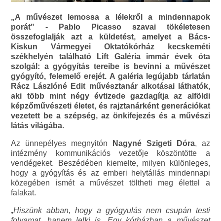
„A művészet lemossa a lélekről a mindennapok
porát" - Pablo Picasso szavai tökéletesen
összefoglalják azt a küldetést, amelyet a Bács-
Kiskun Vármegyei Oktatókórház kecskeméti
székhelyén található Lift Galéria immár évek óta
szolgál: a gyógyítás tereibe is bevinni a művészet
gyógyító, felemelő erejét. A galéria legújabb tárlatán
Rácz Lászlóné Edit művésztanár alkotásai láthatók,
aki több mint négy évtizede gazdagítja az alföldi
képzőművészeti életet, és rajztanárként generációkat
vezetett be a szépség, az önkifejezés és a művészi
látás világába.
Az ünnepélyes megnyitón
Nagyné Szigeti Dóra
, az
intézmény kommunikációs vezetője köszöntötte a
vendégeket. Beszédében kiemelte, milyen különleges,
hogy a gyógyítás és az emberi helytállás mindennapi
közegében ismét a művészet töltheti meg élettel a
falakat.
„Hiszünk abban, hogy a gyógyulás nem csupán testi
folyamat, hanem lelki is. Egy kórházban a művészet