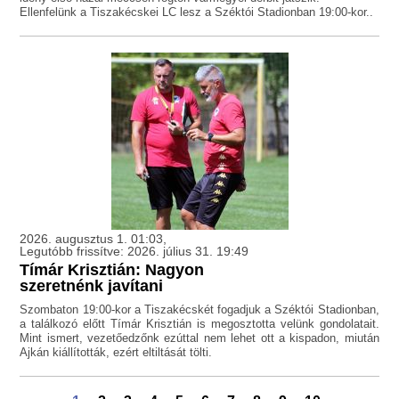
Ellenfelünk a Tiszakécskei LC lesz a Széktói Stadionban 19:00-kor..
2026. augusztus 1. 01:03,
Legutóbb frissítve: 2026. július 31. 19:49
Tímár Krisztián: Nagyon
szeretnénk javítani
Szombaton 19:00-kor a Tiszakécskét fogadjuk a Széktói Stadionban,
a találkozó előtt Tímár Krisztián is megosztotta velünk gondolatait.
Mint ismert, vezetőedzőnk ezúttal nem lehet ott a kispadon, miután
Ajkán kiállították, ezért eltiltását tölti.