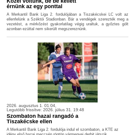
Közel voltunk, de be kellett
érnünk az egy ponttal
A Merkantil Bank Liga 2. fordulójában a Tiszakécskei LC volt az
ellenfelünk a Széktói Stadionban. Bár a vendégek szerezték meg a
vezetést, a mérkőzést gyakorlatilag végig uraltuk, a győztes gólt
azonban ezúttal nem sikerült megszereznünk.
2026. augusztus 1. 01:04,
Legutóbb frissítve: 2026. július 31. 19:48
Szombaton hazai rangadó a
Tiszakécske ellen
A Merkantil Bank Liga 2. fordulója indul el szombaton, a KTE az
idény első hazai meccsén rögtön vármegyei derbit játszik.