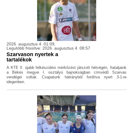
2026. augusztus 4. 01:09,
Legutóbb frissítve: 2026. augusztus 4. 08:57
Szarvason nyertek a
tartalékok
A KTE II. újabb felkészülési mérkőzést játszott hétvégén, fiataljaink
a Békés megyei I. osztályú bajnokságban címvédő Szarvas
vendégei voltak. Csapatunk hátrányból fordítva nyert 3-1-re
idegenben.