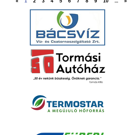
«
1
2
3
4
5
6
7
8
9
10
...
»