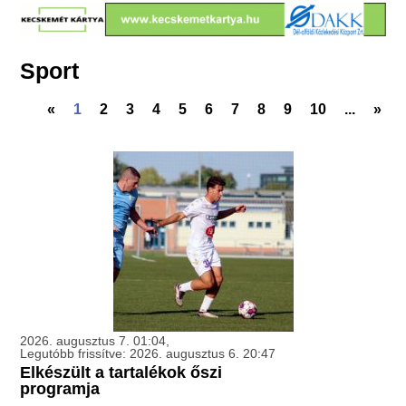
Sport
«
1
2
3
4
5
6
7
8
9
10
...
»
2026. augusztus 7. 01:04,
Legutóbb frissítve: 2026. augusztus 6. 20:47
Elkészült a tartalékok őszi
programja