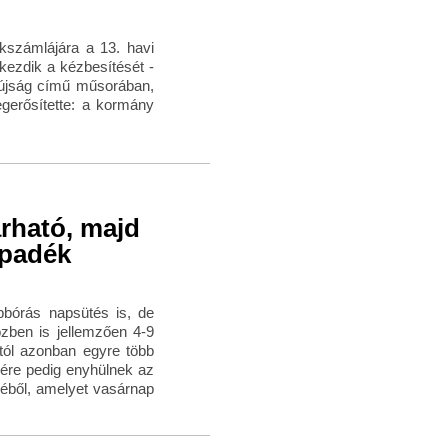
kszámlájára a 13. havi
kezdik a kézbesítését -
 újság című műsorában,
gerősítette: a kormány
árható, majd
apadék
bbórás napsütés is, de
zben is jellemzően 4-9
tól azonban egyre több
gére pedig enyhülnek az
éséből, amelyet vasárnap