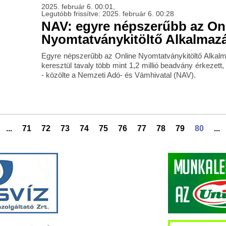
2025. február 6. 00:01,
Legutóbb frissítve: 2025. február 6. 00:28
NAV: egyre népszerűbb az On
Nyomtatványkitöltő Alkalmaz
Egyre népszerűbb az Online Nyomtatványkitöltő Alka
keresztül tavaly több mint 1,2 millió beadvány érkezet
- közölte a Nemzeti Adó- és Vámhivatal (NAV).
...
71
72
73
74
75
76
77
78
79
80
...