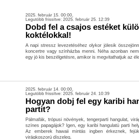
2025. február 15. 00:00,
Legutóbb frissítve: 2025. február 25. 12:39
Dobd fel a csajos estéket kül
koktélokkal!
A napi stressz levezetéséhez olykor jólesik összejönn
koncertre vagy színházba menni. Néha azonban ne
egy jó kis beszélgetésre, amikor is megvitathatjuk az él
2025. február 14. 00:00,
Legutóbb frissítve: 2025. február 24. 10:39
Hogyan dobj fel egy karibi ha
partit?
Pálmafák, trópusi növények, tengerparti hangulat, vir
színes papagájok? Igen, egy karibi hangulatú parti he
Az emberek hawaii mintás ingben érkeznek, fejü
virágkoszorú díszeleg.