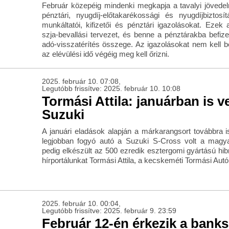
Február közepéig mindenki megkapja a tavalyi jövedel
pénztári, nyugdíj-előtakarékossági és nyugdíjbiztosí
munkáltatói, kifizetői és pénztári igazolásokat. Ezek 
szja-bevallási tervezet, és benne a pénztárakba befize
adó-visszatérítés összege. Az igazolásokat nem kell 
az elévülési idő végéig meg kell őrizni.
2025. február 10. 07:08,
Legutóbb frissítve: 2025. február 10. 10:08
Tormási Attila: januárban is ve
Suzuki
A januári eladások alapján a márkarangsort továbbra i
legjobban fogyó autó a Suzuki S-Cross volt a magya
pedig elkészült az 500 ezredik esztergomi gyártású hibr
hírportálunkat Tormási Attila, a kecskeméti Tormási Aut
2025. február 10. 00:04,
Legutóbb frissítve: 2025. február 9. 23:59
Február 12-én érkezik a bank