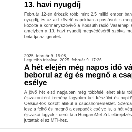
13. havi nyugdíj
Február 12-én érkezik több mint 2,5 millió ember ban
nyugdíj, és az azt követő napokban a postások is meg
közölte a kormányszóvivő a Kossuth rádió Vasárnapi
amelyben a 13. havi nyugdíj megvédéséről szólva me
betartja az ígéretét.
2025. február 9. 15:08,
Legutóbb frissítve: 2025. február 9. 17:26
A hét elején még napos idő v
beborul az ég és megnő a cs
esélye
A jövő hét első napjaiban még többfelé lehet akár tö
éjszakánként kemény fagyokra kell készülni és napkö
Celsius-fok között alakul a csúcshőmérséklet. Szerdá
lesz a felhő és megnő a csapadék esélye is, a hét vé
éjszakai fagyok - derül ki a HungaroMet Zrt. előrejelz
juttattak el az MTI-hez.