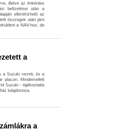
me, illetve az önkéntes
tási befizetései után a
alapján ellenőrizhető az
tett összegek után járó
beküldeni a NAV-hoz, de
zetett a
s a Suzuki vezeti, és a
r piacon. Mindemellett
id Suzuki - tájékoztatta
óház tulajdonosa.
számlákra a