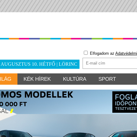
Elfogadom az
Adatvédelmi
. AUGUSZTUS 10. HÉTFŐ | LÖRINC
ILÁG
KÉK HÍREK
KULTÚRA
SPORT