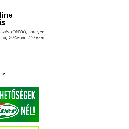
line
ás
lmazás (ONYA), amelyen
t, míg 2023-ban 770 ezer
»