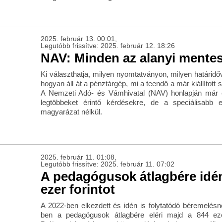
2025. február 13. 00:01,
Legutóbb frissítve: 2025. február 12. 18:26
NAV: Minden az alanyi mente
Ki választhatja, milyen nyomtatványon, milyen határidőv
hogyan áll át a pénztárgép, mi a teendő a már kiállított
A Nemzeti Adó- és Vámhivatal (NAV) honlapján már 
legtöbbeket érintő kérdésekre, de a speciálisab
magyarázat nélkül.
2025. február 11. 01:08,
Legutóbb frissítve: 2025. február 11. 07:02
A pedagógusok átlagbére idén 
ezer forintot
A 2022-ben elkezdett és idén is folytatódó béremelés
ben a pedagógusok átlagbére eléri majd a 844 ezer