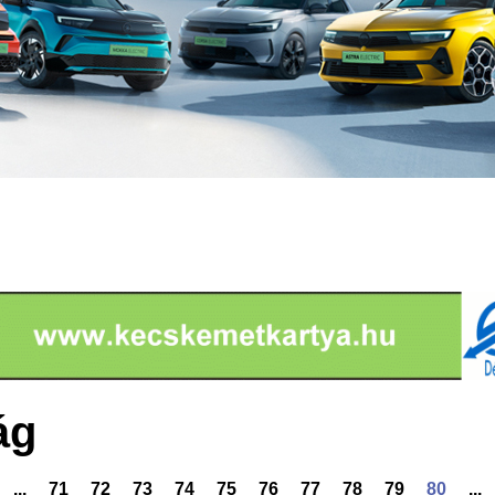
ág
...
71
72
73
74
75
76
77
78
79
80
...