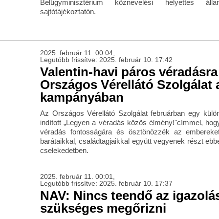
Belügyminisztérium köznevelési helyettes álla
sajtótájékoztatón.
2025. február 11. 00:04,
Legutóbb frissítve: 2025. február 10. 17:42
Valentin-havi páros véradásra
Országos Vérellátó Szolgálat 
kampányában
Az Országos Vérellátó Szolgálat februárban egy kül
indított „Legyen a véradás közös élmény!"címmel, hogy 
véradás fontosságára és ösztönözzék az embereket 
barátaikkal, családtagjaikkal együtt vegyenek részt eb
cselekedetben.
2025. február 11. 00:01,
Legutóbb frissítve: 2025. február 10. 17:37
NAV: Nincs teendő az igazolá
szükséges megőrizni