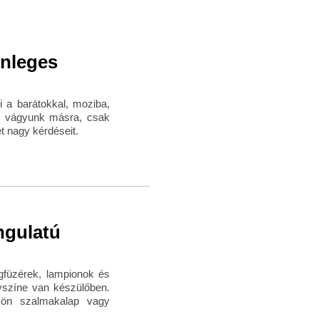
önleges
i a barátokkal, moziba,
m vágyunk másra, csak
et nagy kérdéseit.
ngulatú
ágfüzérek, lampionok és
lyszíne van készülőben.
kön szalmakalap vagy