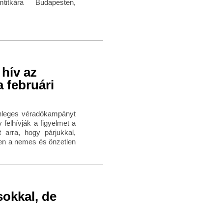
mtitkára Budapesten,
 hív az
a februári
önleges véradókampányt
felhívják a figyelmet a
arra, hogy párjukkal,
ben a nemes és önzetlen
sokkal, de