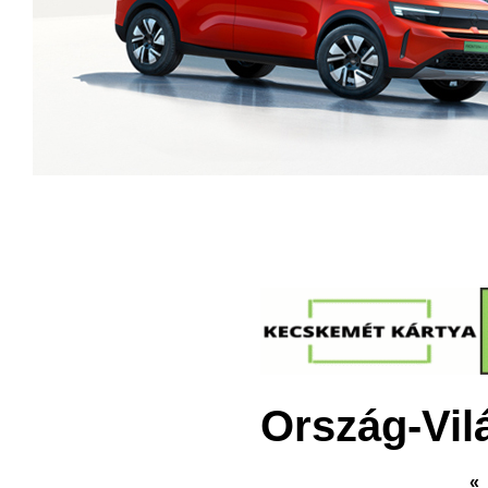
Ország-Vil
«