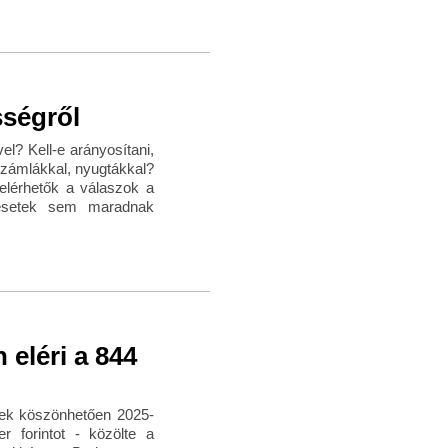
sségről
el? Kell-e arányosítani,
 számlákkal, nyugtákkal?
elérhetők a válaszok a
b esetek sem maradnak
eléri a 844
nek köszönhetően 2025-
 forintot - közölte a