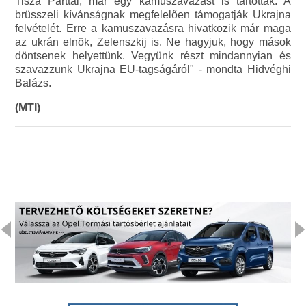
Tisza Párttal, már egy kamuszavazást is tartottak. A
brüsszeli kívánságnak megfelelően támogatják Ukrajna
felvételét. Erre a kamuszavazásra hivatkozik már maga
az ukrán elnök, Zelenszkij is. Ne hagyjuk, hogy mások
döntsenek helyettünk. Vegyünk részt mindannyian és
szavazzunk Ukrajna EU-tagságáról" - mondta Hidvéghi
Balázs.
(MTI)