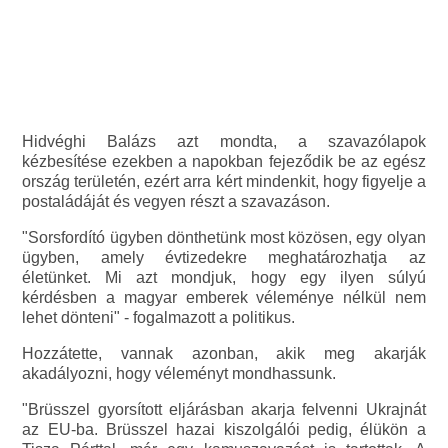
Hidvéghi Balázs azt mondta, a szavazólapok
kézbesítése ezekben a napokban fejeződik be az egész
ország területén, ezért arra kért mindenkit, hogy figyelje a
postaládáját és vegyen részt a szavazáson.
"Sorsfordító ügyben dönthetünk most közösen, egy olyan
ügyben, amely évtizedekre meghatározhatja az
életünket. Mi azt mondjuk, hogy egy ilyen súlyú
kérdésben a magyar emberek véleménye nélkül nem
lehet dönteni" - fogalmazott a politikus.
Hozzátette, vannak azonban, akik meg akarják
akadályozni, hogy véleményt mondhassunk.
"Brüsszel gyorsított eljárásban akarja felvenni Ukrajnát
az EU-ba. Brüsszel hazai kiszolgálói pedig, élükön a