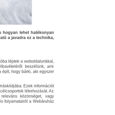
 és hogyan lehet hatékonyan
ató a javadra ez a technika,
ióba léptek a weboldalunkkal,
élbavételéről beszélünk, ami
épít, hogy bárki, aki egyszer
rráskódjába. Ezek információt
 célcsoportok létrehozását. Az
a releváns közönséget, vagy
s folyamatairól a Webáruház