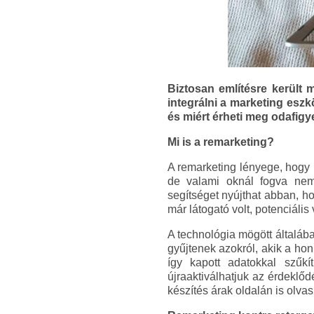
Biztosan említésre került 
integrálni a marketing eszk
és miért érheti meg odafigy
Mi is a remarketing?
A remarketing lényege, hogy 
de valami oknál fogva nem k
segítséget nyújthat abban, h
már látogató volt, potenciális 
A technológia mögött általáb
gyűjtenek azokról, akik a hon
így kapott adatokkal szűkí
újraaktiválhatjuk az érdeklő
készítés árak oldalán is olvas