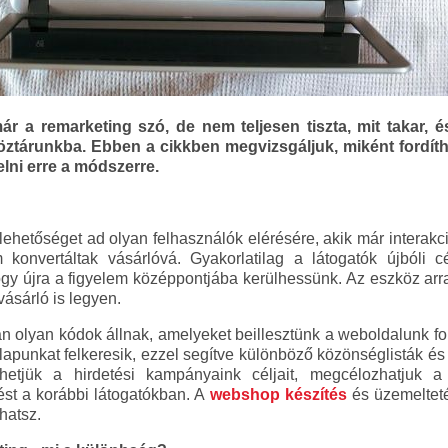
már a remarketing szó, de nem teljesen tiszta, mit takar,
öztárunkba. Ebben a cikkben megvizsgáljuk, miként fordíth
elni erre a módszerre.
lehetőséget ad olyan felhasználók elérésére, akik már interakc
onvertáltak vásárlóvá. Gyakorlatilag a látogatók újbóli c
ogy újra a figyelem középpontjába kerülhessünk. Az eszköz arra 
vásárló is legyen.
an olyan kódok állnak, amelyeket beillesztünk a weboldalunk fo
lapunkat felkeresik, ezzel segítve különböző közönséglisták és
thetjük a hirdetési kampányaink céljait, megcélozhatjuk 
dést a korábbi látogatókban. A
webshop készítés
és üzemelteté
hatsz.