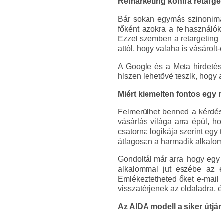
Remarketing kontra retarge
Bár sokan egymás szinonimája
főként azokra a felhasználó
Ezzel szemben a retargeting 
attól, hogy valaha is vásárolt-
A Google és a Meta hirdetés
hiszen lehetővé teszik, hogy 
Miért kiemelten fontos egy
Felmerülhet benned a kérdés,
vásárlás világa arra épül, h
csatorna logikája szerint egy 
átlagosan a harmadik alkalom 
Gondoltál már arra, hogy egy 
alkalommal jut eszébe az é
Emlékeztetheted őket e-mail 
visszatérjenek az oldaladra, 
Az AIDA modell a siker útjá