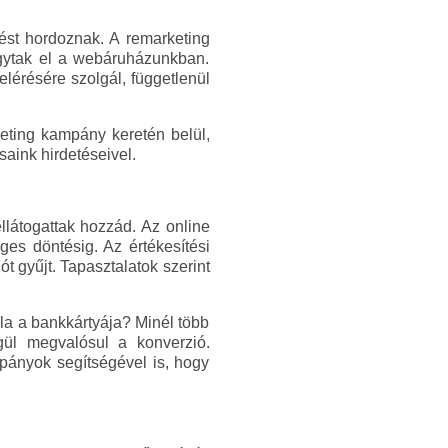
tést hordoznak. A remarketing
agytak el a webáruházunkban.
lérésére szolgál, függetlenül
eting kampány keretén belül,
aink hirdetéseivel.
llátogattak hozzád. Az online
ges döntésig. Az értékesítési
ót gyűjt. Tapasztalatok szerint
ála a bankkártyája? Minél több
gül megvalósul a konverzió.
mpányok segítségével is, hogy