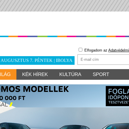
Elfogadom az
Adatvédelmi
. AUGUSZTUS 7. PÉNTEK | IBOLYA
ILÁG
KÉK HÍREK
KULTÚRA
SPORT