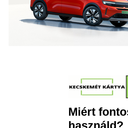
Miért font
használd?