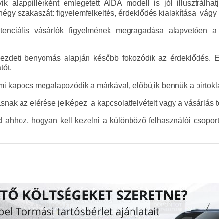
yik alappillérként emlegetett AIDA modell is jól illusztrálh
égy szakaszát: figyelemfelkeltés, érdeklődés kialakítása, vágy
otenciális vásárlók figyelmének megragadása alapvetően a
 kezdeti benyomás alapján később fokozódik az érdeklődés. 
tót.
mi kapocs megalapozódik a márkával, előbújik bennük a birtoklás
snak az elérése jelképezi a kapcsolatfelvételt vagy a vásárlás
 ahhoz, hogyan kell kezelni a különböző felhasználói csoporto