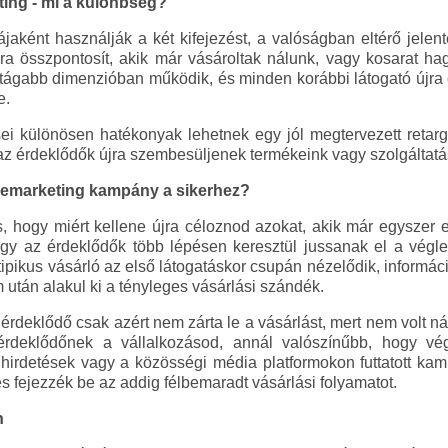
ting - mi a különbség?
ként használják a két kifejezést, a valóságban eltérő jelen
kra összpontosít, akik már vásároltak nálunk, vagy kosarat h
tágabb dimenzióban működik, és minden korábbi látogató újra e
e.
ei különösen hatékonyak lehetnek egy jól megtervezett retarg
az érdeklődők újra szembesüljenek termékeink vagy szolgáltatás
 remarketing kampány a sikerhez?
 hogy miért kellene újra céloznod azokat, akik már egyszer e
ogy az érdeklődők több lépésen keresztül jussanak el a végle
tipikus vásárló az első látogatáskor csupán nézelődik, informáci
után alakul ki a tényleges vásárlási szándék.
érdeklődő csak azért nem zárta le a vásárlást, mert nem volt n
rdeklődőnek a vállalkozásod, annál valószínűbb, hogy vé
hirdetések vagy a közösségi média platformokon futtatott ka
és fejezzék be az addig félbemaradt vásárlási folyamatot.
n