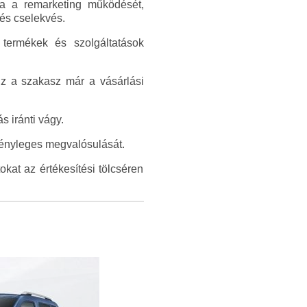
atja a remarketing működését,
 és cselekvés.
 termékek és szolgáltatások
Ez a szakasz már a vásárlási
 iránti vágy.
 tényleges megvalósulását.
kat az értékesítési tölcséren