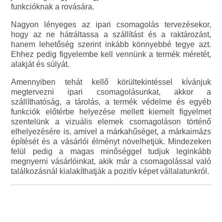
funkcióknak a rovására.
Nagyon lényeges az ipari csomagolás tervezésekor,
hogy az ne hátráltassa a szállítást és a raktározást,
hanem lehetőség szerint inkább könnyebbé tegye azt.
Ehhez pedig figyelembe kell vennünk a termék méretét,
alakját és súlyát.
Amennyiben tehát kellő körültekintéssel kívánjuk
megtervezni ipari csomagolásunkat, akkor a
szállíthatóság, a tárolás, a termék védelme és egyéb
funkciók előtérbe helyezése mellett kiemelt figyelmet
szentelünk a vizuális elemek csomagoláson történő
elhelyezésére is, amivel a márkahűséget, a márkaimázs
építését és a vásárlói élményt növelhetjük. Mindezeken
felül pedig a magas minőséggel tudjuk leginkább
megnyerni vásárlóinkat, akik már a csomagolással való
találkozásnál kialakíthatják a pozitív képet vállalatunkról.