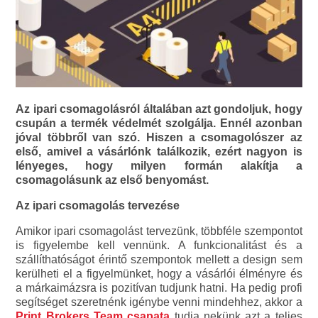
Az ipari csomagolásról általában azt gondoljuk, hogy
csupán a termék védelmét szolgálja. Ennél azonban
jóval többről van szó. Hiszen a csomagolószer az
első, amivel a vásárlónk találkozik, ezért nagyon is
lényeges, hogy milyen formán alakítja a
csomagolásunk az első benyomást.
Az ipari csomagolás tervezése
Amikor ipari csomagolást tervezünk, többféle szempontot
is figyelembe kell vennünk. A funkcionalitást és a
szállíthatóságot érintő szempontok mellett a design sem
kerülheti el a figyelmünket, hogy a vásárlói élményre és
a márkaimázsra is pozitívan tudjunk hatni. Ha pedig profi
segítséget szeretnénk igénybe venni mindehhez, akkor a
Print Brokers Team csapata
tudja nekünk azt a teljes