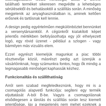
található terméket sikeresen megvédte a lehetséges
sérülésektől és behatásoktól a szállítás során. A minőség
megjelenik az anyaghasználatban is, aminek kellően
erősnek és tartósnak kell lennie.
A design pedig egyértelműen megkülönböztet bennünket
a versenytársainktól. A cégünkről kialakított képet
jelentős mértékben befolyásolhatja egy jól elhelyezett
logó, egy rövid üzenet - például a szlogen - vagy
bármilyen más vizuális elem.
Ezzel egyrészt kiemeljük magunkat a piac többi
résztvevője közül, másrészt pedig azt üzenjük a
vásárlóinknak, hogy számunkra fontos, hogy ők mindig a
legmagasabb minőséget kaphassák kézhez.
Funkcionalitás és szállíthatóság
Arról sem szabad megfeledkeznünk, hogy mi is a
csomagolás alapvető funkciója: segíteni egy termék
eljuttatását A-ból B-be. Vagyis a csomagolásnak
elsődlegesen a tárolás és szállítás során lesz kiemelt
jelentősége, így a megjelenés nem mehet ezeknek a