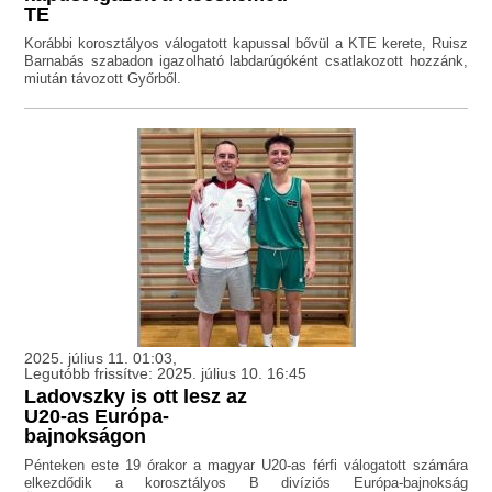
TE
Korábbi korosztályos válogatott kapussal bővül a KTE kerete, Ruisz
Barnabás szabadon igazolható labdarúgóként csatlakozott hozzánk,
miután távozott Győrből.
2025. július 11. 01:03,
Legutóbb frissítve: 2025. július 10. 16:45
Ladovszky is ott lesz az
U20-as Európa-
bajnokságon
Pénteken este 19 órakor a magyar U20-as férfi válogatott számára
elkezdődik a korosztályos B divíziós Európa-bajnokság