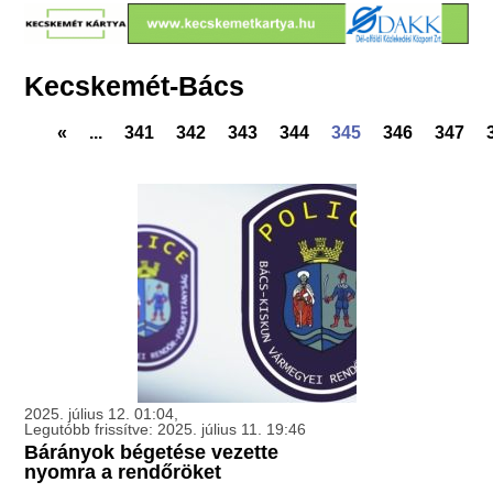
Kecskemét-Bács
«
...
341
342
343
344
345
346
347
2025. július 12. 01:04,
Legutóbb frissítve: 2025. július 11. 19:46
Bárányok bégetése vezette
nyomra a rendőröket