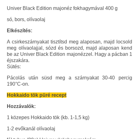
Univer Black Edition majonéz fokhagymával 400 g
só, bors, olívaolaj
Elkészítés:
A csirkeszárnyakat tisztítsd meg alaposan, majd locsold
meg olívaolajjal, sózd és borsozd, majd alaposan kend
be az Univer Black Edition majonézzel. Hagy a pácban 1
éjszakára.
Sütés:
Pácolás után süsd meg a szárnyakat 30-40 percig
190°C-on.
Hokkaido tök püré recept
Hozzávalók:
1 közepes Hokkaido tök (kb. 1-1,5 kg)
1-2 evőkanál olívaolaj