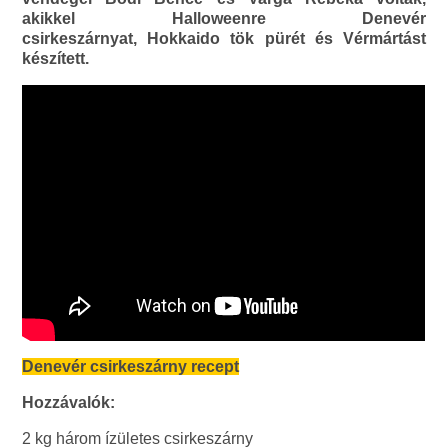
akikkel Halloweenre Denevér
csirkeszárnyat, Hokkaido tök pürét és Vérmártást
készített.
Denevér csirkeszárny recept
Hozzávalók:
2 kg három ízületes csirkeszárny