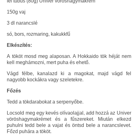
fél tubus (80g) Univer vöröshagymakrém
150g vaj
3 dl narancslé
só, bors, rozmaring, kakukkfű
Elkészítés:
A tököt mosd meg alaposan. A Hokkaido tök héját nem
kell meghámozni, mert puha és ehető.
Vágd félbe, kanalazd ki a magokat, majd vágd fel
nagyobb kockákra vagy szeletekre.
Főzés
Tedd a tökdarabokat a serpenyőbe.
Locsold meg egy kevés olívaolajjal, add hozzá az Univer
vöröshagymakrémet és a fűszereket. Miután elkezd
puhulni tedd bele a vajat és öntsd bele a narancslevet.
Főzd puhára a tököt.