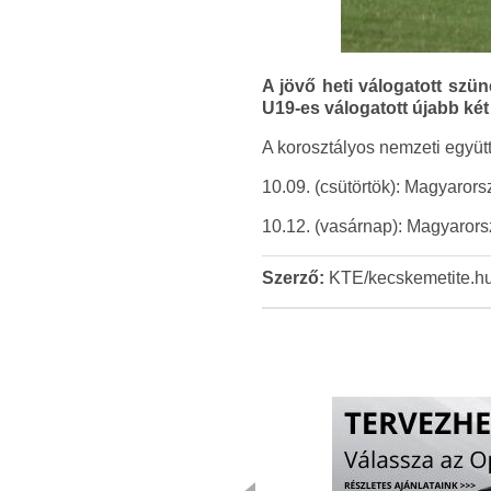
A jövő heti válogatott szün
U19-es válogatott újabb két
A korosztályos nemzeti együtt
10.09. (csütörtök): Magyarors
10.12. (vasárnap): Magyaror
Szerző:
KTE/kecskemetite.h