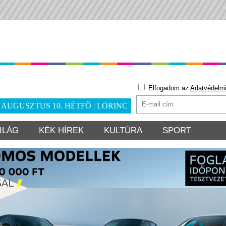
Elfogadom az
Adatvédelmi
. AUGUSZTUS 10. HÉTFŐ | LÖRINC
ILÁG
KÉK HÍREK
KULTÚRA
SPORT