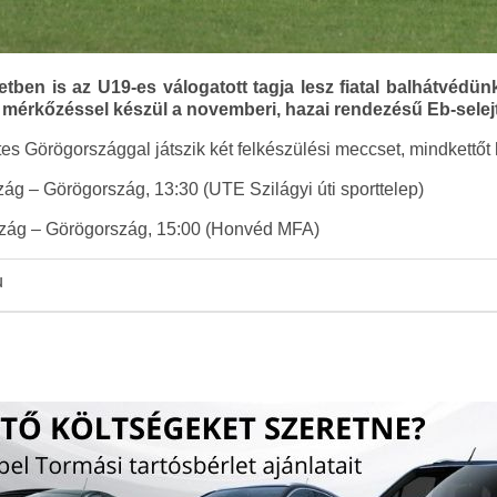
etben is az U19-es válogatott tagja lesz fiatal balhátvéd
 mérkőzéssel készül a novemberi, hazai rendezésű Eb-selejt
es Görögországgal játszik két felkészülési meccset, mindkettőt
zág – Görögország, 13:30 (UTE Szilágyi úti sporttelep)
szág – Görögország, 15:00 (Honvéd MFA)
u