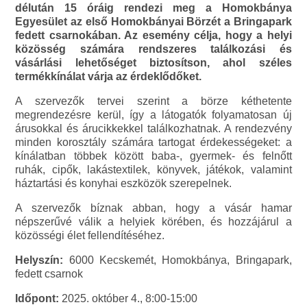
délután 15 óráig rendezi meg a Homokbánya
Egyesület az első Homokbányai Börzét a Bringapark
fedett csarnokában. Az esemény célja, hogy a helyi
közösség számára rendszeres találkozási és
vásárlási lehetőséget biztosítson, ahol széles
termékkínálat várja az érdeklődőket.
A szervezők tervei szerint a börze kéthetente
megrendezésre kerül, így a látogatók folyamatosan új
árusokkal és árucikkekkel találkozhatnak. A rendezvény
minden korosztály számára tartogat érdekességeket: a
kínálatban többek között baba-, gyermek- és felnőtt
ruhák, cipők, lakástextilek, könyvek, játékok, valamint
háztartási és konyhai eszközök szerepelnek.
A szervezők bíznak abban, hogy a vásár hamar
népszerűvé válik a helyiek körében, és hozzájárul a
közösségi élet fellendítéséhez.
Helyszín:
6000 Kecskemét, Homokbánya, Bringapark,
fedett csarnok
Időpont:
2025. október 4., 8:00-15:00