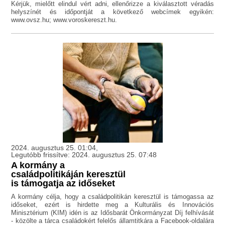
Kérjük, mielőtt elindul vért adni, ellenőrizze a kiválasztott véradás
helyszínét és időpontját a következő webcímek egyikén:
www.ovsz.hu; www.voroskereszt.hu.
2024. augusztus 25. 01:04,
Legutóbb frissítve: 2024. augusztus 25. 07:48
A kormány a
családpolitikáján keresztül
is támogatja az időseket
A kormány célja, hogy a családpolitikán keresztül is támogassa az
időseket, ezért is hirdette meg a Kulturális és Innovációs
Minisztérium (KIM) idén is az Idősbarát Önkormányzat Díj felhívását
- közölte a tárca családokért felelős államtitkára a Facebook-oldalára