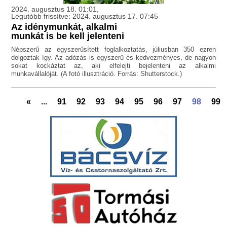
2024. augusztus 18. 01:01,
Legutóbb frissítve: 2024. augusztus 17. 07:45
Az idénymunkát, alkalmi
munkát is be kell jelenteni
Népszerű az egyszerűsített foglalkoztatás, júliusban 350 ezren
dolgoztak így. Az adózás is egyszerű és kedvezményes, de nagyon
sokat kockáztat az, aki elfelejti bejelenteni az alkalmi
munkavállalóját. (A fotó illusztráció. Forrás: Shutterstock.)
«
...
91
92
93
94
95
96
97
98
99