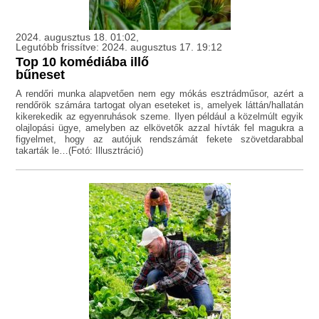
2024. augusztus 18. 01:02,
Legutóbb frissítve: 2024. augusztus 17. 19:12
Top 10 komédiába illő
bűneset
A rendőri munka alapvetően nem egy mókás esztrádműsor, azért a
rendőrök számára tartogat olyan eseteket is, amelyek láttán/hallatán
kikerekedik az egyenruhások szeme. Ilyen például a közelmúlt egyik
olajlopási ügye, amelyben az elkövetők azzal hívták fel magukra a
figyelmet, hogy az autójuk rendszámát fekete szövetdarabbal
takarták le…(Fotó: Illusztráció)