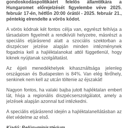
gondoskodáspolitikáért felelős államtitkára a
Hungaromet előrejelzését figyelembe véve 2025.
február 17-én, hétfőn 20:00 órától - 2025. február 21.,
péntekig elrendelte a vörös kódot.
A vörös kódnak két fontos célja van, egyrészt felhívja a
társadalom figyelmét a rendkívüli helyzetre, másrészt a
speciális eljárásrend alatt a szociális szektorban a
diszpécser jelzése alapján minden intézménynek
fogadnia kell a hajléktalanokat attól függetlenül, hogy
kiknek nyújtanak szolgáltatást.
Az éjjeli menedékhelyek kihasználtsága jelenleg
országosan és Budapesten is 84%. Van elég férőhely,
senkinek nem kell az utcán töltenie az éjszakát!
Nagyon fontos, ha valaki bajba jutott hajléktalan embert
lát, hívja a regionális diszpécserszolgálatot, amely a
jelzések alapján azonnal tud intézkedni.
A speciális eljárásrend idején a hajléktalanellátásban az
élet védelme az első.
Kiadó: Belügyminisztérium