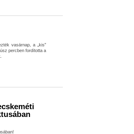
ezték vasárnap, a „kis”
úsz percben fordította a
.
Kecskeméti
ktusában
usában!