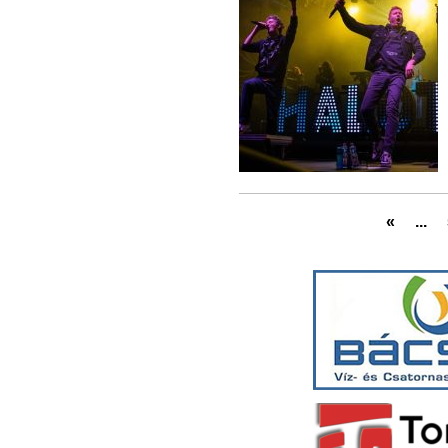
«
...