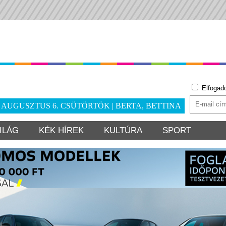
Elfogad
. AUGUSZTUS 6. CSÜTÖRTÖK | BERTA, BETTINA
ILÁG
KÉK HÍREK
KULTÚRA
SPORT