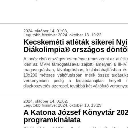
2024. október 14. 01:03,
Legutóbb frissítve: 2024. október 13. 19:22
Kecskeméti atléták sikerei Ny
Diákolimpia® országos döntő
A tanév első országos eseménye rendszerint az atlétik
idén az MVM támogatásával zajlott, amelyen a III-IV.
magasugrásban, távolugrásban, kislabdahajításban és
10x200 méteres váltófutásban mérik össze tudásuka
versenyeiben pedig a kislabdahajítás helyett 
diszkoszvetés szerepel, továbbá két váltófutó verseny
2024. október 14. 01:02,
Legutóbb frissítve: 2024. október 13. 19:29
A Katona József Könyvtár 2024
programkínálata