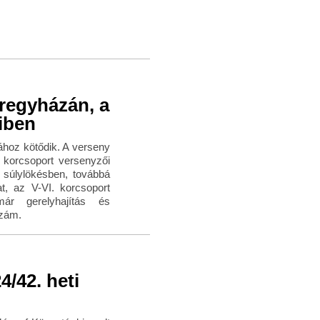
íregyházán, a
iben
ához kötődik. A verseny
 korcsoport versenyzői
 súlylökésben, továbbá
t, az V-VI. korcsoport
már gerelyhajítás és
szám.
/42. heti