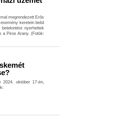
yházi üzemét
mmal megrendezett Erős
 esemény keretein belül
 betekintést nyerhettek
 a Piros Arany. (Fotók:
cskemét
se?
2024. október 17-én,
k: