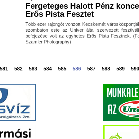
Fergeteges Halott Pénz koncert
Erős Pista Fesztet
Több ezer rajongót vonzott Kecskemét városközpontjáb
szombaton este az Univer által szervezett fesztivá
befejezése volt az egyhetes Erős Pista Fesztnek. (F
Szamler Photography)
581
582
583
584
585
586
587
588
589
59