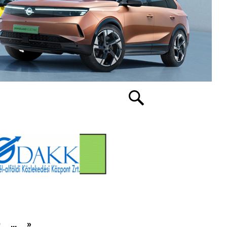
0
...
»