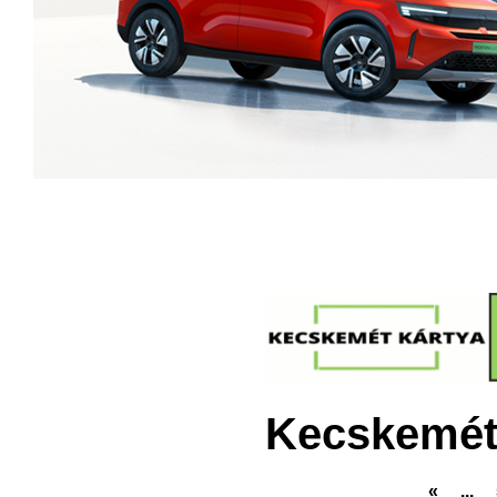
Kecskemét
«
...