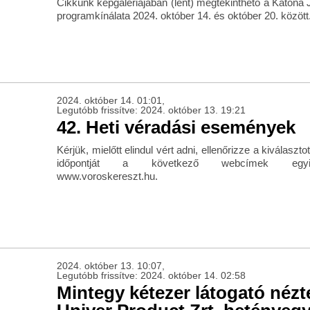
Cikkünk képgalériájában (lent) megtekinthető a Katona 
programkínálata 2024. október 14. és október 20. között
2024. október 14. 01:01,
Legutóbb frissítve: 2024. október 13. 19:21
42. Heti véradási események
Kérjük, mielőtt elindul vért adni, ellenőrizze a kiválaszt
időpontját a következő webcímek egyik
www.voroskereszt.hu.
2024. október 13. 10:07,
Legutóbb frissítve: 2024. október 14. 02:58
Mintegy kétezer látogató néz