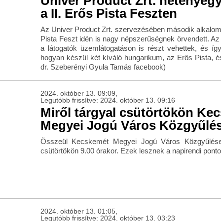
Univer Product Zrt. hetényeg
a II. Erős Pista Feszten
Az Univer Product Zrt. szervezésében második alkalo
Pista Feszt idén is nagy népszerűségnek örvendett. Az
a látogatók üzemlátogatáson is részt vehettek, és így
hogyan készül két kíváló hungarikum, az Erős Pista, és
dr. Szeberényi Gyula Tamás facebook)
2024. október 13. 09:09,
Legutóbb frissítve: 2024. október 13. 09:16
Miről tárgyal csütörtökön Ke
Megyei Jogú Város Közgyűlé
Összeül Kecskemét Megyei Jogú Város Közgyűlése 
csütörtökön 9.00 órakor. Ezek lesznek a napirendi ponto
2024. október 13. 01:05,
Legutóbb frissítve: 2024. október 13. 03:23