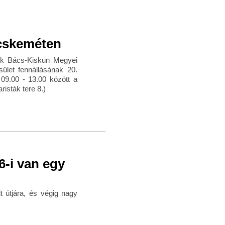
cskeméten
k Bács-Kiskun Megyei
let fennállásának 20.
 09.00 - 13.00 között a
isták tere 8.)
6-i van egy
t útjára, és végig nagy