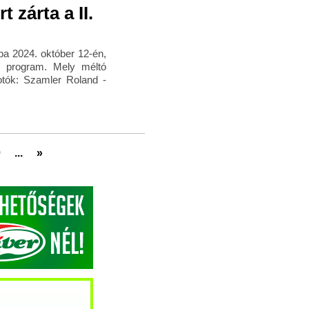
 zárta a II.
a 2024. október 12-én,
li program. Mely méltó
otók: Szamler Roland -
0
...
»