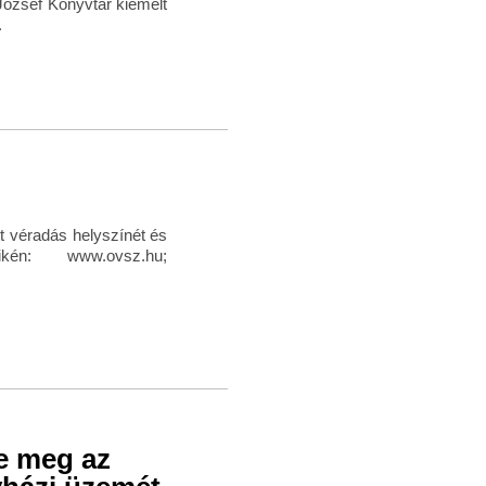
József Könyvtár kiemelt
.
ott véradás helyszínét és
én: www.ovsz.hu;
te meg az