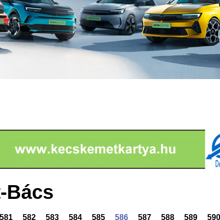
-Bács
581
582
583
584
585
586
587
588
589
59