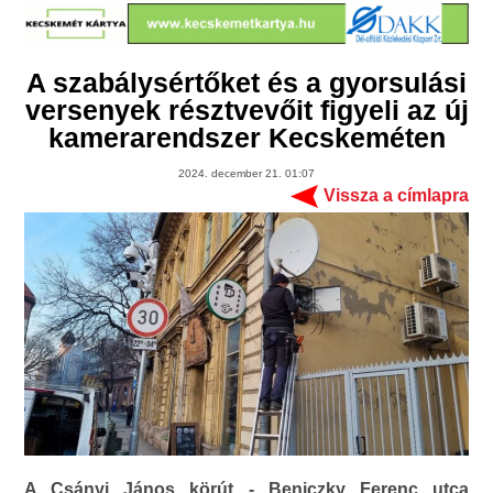
A szabálysértőket és a gyorsulási
versenyek résztvevőit figyeli az új
kamerarendszer Kecskeméten
2024. december 21. 01:07
Vissza a címlapra
A Csányi János körút - Beniczky Ferenc utca