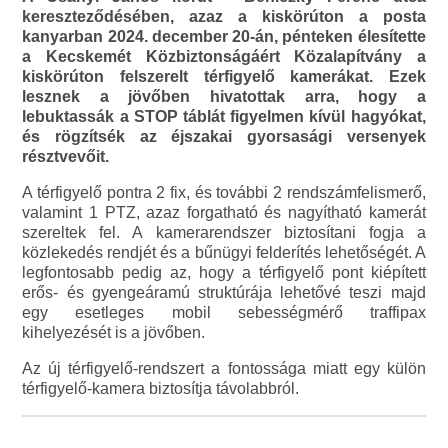
kereszteződésében, azaz a kiskörúton a posta
kanyarban 2024. december 20-án, pénteken élesítette
a Kecskemét Közbiztonságáért Közalapítvány a
kiskörúton felszerelt térfigyelő kamerákat. Ezek
lesznek a jövőben hivatottak arra, hogy a
lebuktassák a STOP táblát figyelmen kívül hagyókat,
és rögzítsék az éjszakai gyorsasági versenyek
résztvevőit.
A térfigyelő pontra 2 fix, és további 2 rendszámfelismerő,
valamint 1 PTZ, azaz forgatható és nagyítható kamerát
szereltek fel. A kamerarendszer biztosítani fogja a
közlekedés rendjét és a bűnügyi felderítés lehetőségét. A
legfontosabb pedig az, hogy a térfigyelő pont kiépített
erős- és gyengeáramú struktúrája lehetővé teszi majd
egy esetleges mobil sebességmérő traffipax
kihelyezését is a jövőben.
Az új térfigyelő-rendszert a fontossága miatt egy külön
térfigyelő-kamera biztosítja távolabbról.