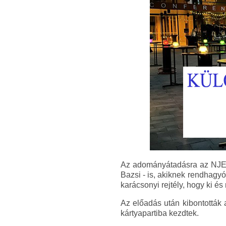
Az adományátadásra az NJE c
Bazsi - is, akiknek rendhagy
karácsonyi rejtély, hogy ki é
Az előadás után kibontották 
kártyapartiba kezdtek.