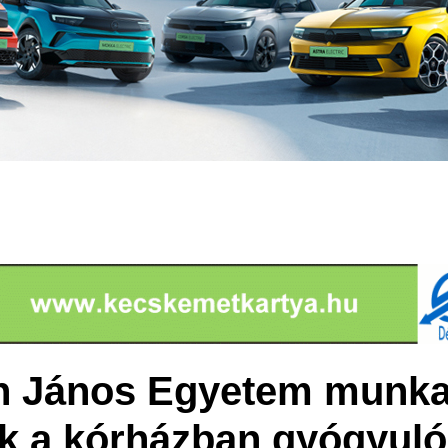
 János Egyetem munkat
k a kórházban gyógyuló