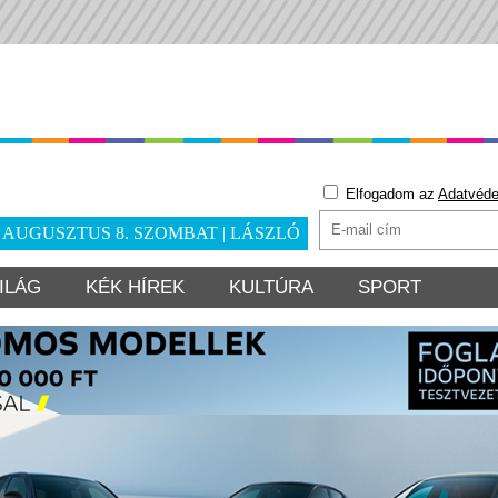
Elfogadom az
Adatvéde
. AUGUSZTUS 8. SZOMBAT | LÁSZLÓ
ILÁG
KÉK HÍREK
KULTÚRA
SPORT