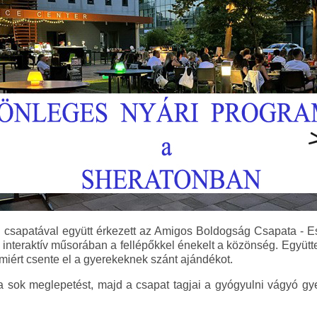
sapatával együtt érkezett az Amigos Boldogság Csapata - Esz
ó interaktív műsorában a fellépőkkel énekelt a közönség. Együtt
s miért csente el a gyerekeknek szánt ajándékot.
a sok meglepetést, majd a csapat tagjai a gyógyulni vágyó g