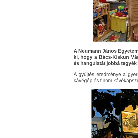
A Neumann János Egyetem é
ki, hogy a Bács-Kiskun V
és hangulatát jobbá tegyék 
A gyűjtés eredménye a gyer
kávégép és finom kávékapszul