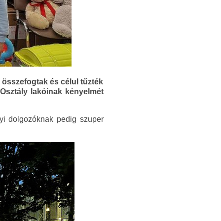
sszefogtak és célul tűzték
sztály lakóinak kényelmét
yi dolgozóknak pedig szuper