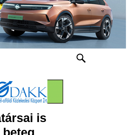
ársai is
 beteg