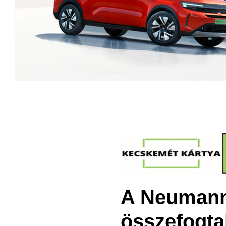
A Neumann
összefogta