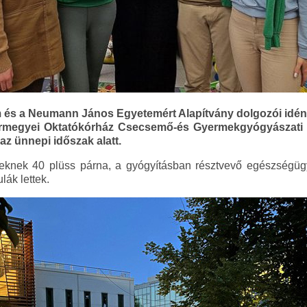
s a Neumann János Egyetemért Alapítvány dolgozói idén ö
ármegyei Oktatókórház Csecsemő-és Gyermekgyógyászati O
az ünnepi időszak alatt.
eknek 40 plüss párna, a gyógyításban résztvevő egészségüg
ák lettek.