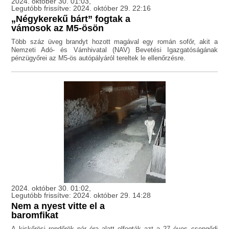
2024. október 30. 01:03,
Legutóbb frissítve: 2024. október 29. 22:16
„Négykerekű bárt” fogtak a
vámosok az M5-ösön
Több száz üveg brandyt hozott magával egy román sofőr, akit a
Nemzeti Adó- és Vámhivatal (NAV) Bevetési Igazgatóságának
pénzügyőrei az M5-ös autópályáról tereltek le ellenőrzésre.
2024. október 30. 01:02,
Legutóbb frissítve: 2024. október 29. 14:28
Nem a nyest vitte el a
baromfikat
A kiskőrösi rendőrök pár óra alatt elfogták azt a 27 éves csengődi