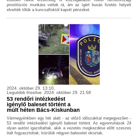
prostitúciós munkára vettek rá, ám az ígért busás fizetés helyett
elvették tőlük a kuncsaftoktól kapott pénzeket.
2024. október 29. 13:10,
Legutóbb frissítve: 2024. október 29. 21:58
53 rendőri intézkedést
igénylő baleset történt a
múlt héten Bács-Kiskunban
Vármegyénkben egy hét alatt - az előző időszakkal megegyezően -
53 rendőri intézkedést igénylő baleset történt. Az egyenruhások 24
olyan autóst igazoltattak, akik a vezetés megkezdése előtt szeszes
italt fogyasztottak; közülük négyen balesetet okoztak.