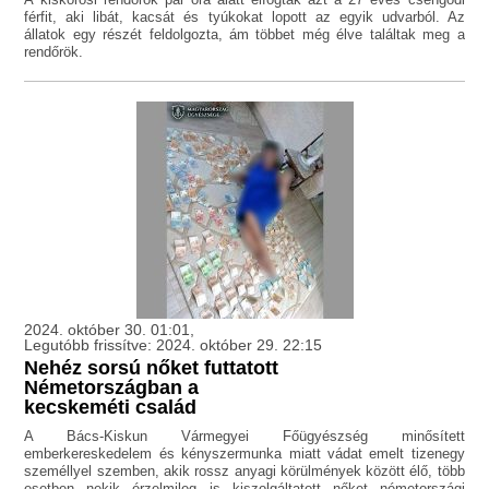
férfit, aki libát, kacsát és tyúkokat lopott az egyik udvarból. Az
állatok egy részét feldolgozta, ám többet még élve találtak meg a
rendőrök.
2024. október 30. 01:01,
Legutóbb frissítve: 2024. október 29. 22:15
Nehéz sorsú nőket futtatott
Németországban a
kecskeméti család
A Bács-Kiskun Vármegyei Főügyészség minősített
emberkereskedelem és kényszermunka miatt vádat emelt tizenegy
személlyel szemben, akik rossz anyagi körülmények között élő, több
esetben nekik érzelmileg is kiszolgáltatott nőket németországi