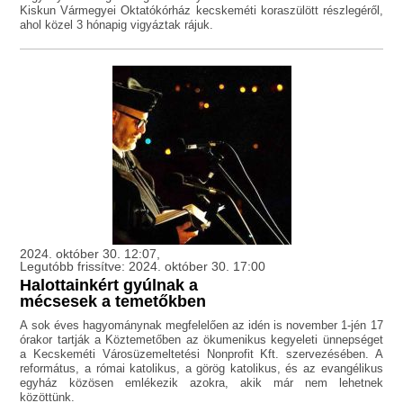
Kiskun Vármegyei Oktatókórház kecskeméti koraszülött részlegéről,
ahol közel 3 hónapig vigyáztak rájuk.
2024. október 30. 12:07,
Legutóbb frissítve: 2024. október 30. 17:00
Halottainkért gyúlnak a
mécsesek a temetőkben
A sok éves hagyománynak megfelelően az idén is november 1-jén 17
órakor tartják a Köztemetőben az ökumenikus kegyeleti ünnepséget
a Kecskeméti Városüzemeltetési Nonprofit Kft. szervezésében. A
református, a római katolikus, a görög katolikus, és az evangélikus
egyház közösen emlékezik azokra, akik már nem lehetnek
közöttünk.