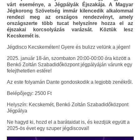
várt eseménye, a Jégpályák Éjszakája. A Magyar
Jégkorong Szövetség immár kilencedik alkalommal
rendezi meg az országos rendezvényt, amely
országszerte több tucat helyszínre hozza el az
éjszakai korcsolyázás varázsát. Köztük lesz
Kecskemét is.
Jégdisco Kecskeméten! Gyere és bulizz velünk a jégen!
2025. január 18-án, szombaton 20:00-00:00 óra között a
Benkó Zoltán Szabadidőközpont jégpályáján várunk egy
felejthetetlen estére!
Az este folyamán Dante gondoskodik a legjobb zenékről.
Belépőjegy: 2500 Ft
Helyszín: Kecskemét, Benkó Zoltán Szabadidőközpont
Jégpálya
Ne hagyd ki, hozd el a barátaidat is, és kezdjük együtt a
2025-ös évet egy szuper jégdiscoval!