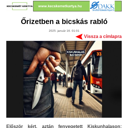
Őrizetben a bicskás rabló
2025. január 16. 01:01
Vissza a címlapra
Először kért, aztán fenyegetett Kiskunhalason: