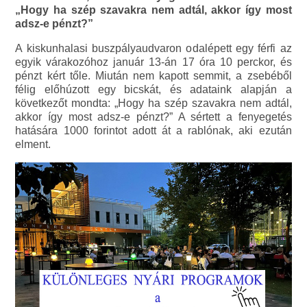
„Hogy ha szép szavakra nem adtál, akkor így most
adsz-e pénzt?”
A kiskunhalasi buszpályaudvaron odalépett egy férfi az
egyik várakozóhoz január 13-án 17 óra 10 perckor, és
pénzt kért tőle. Miután nem kapott semmit, a zsebéből
félig előhúzott egy bicskát, és adataink alapján a
következőt mondta: „Hogy ha szép szavakra nem adtál,
akkor így most adsz-e pénzt?” A sértett a fenyegetés
hatására 1000 forintot adott át a rablónak, aki ezután
elment.