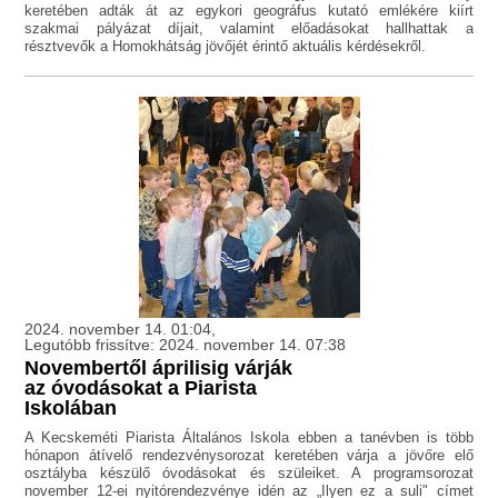
keretében adták át az egykori geográfus kutató emlékére kiírt
szakmai pályázat díjait, valamint előadásokat hallhattak a
résztvevők a Homokhátság jövőjét érintő aktuális kérdésekről.
2024. november 14. 01:04,
Legutóbb frissítve: 2024. november 14. 07:38
Novembertől áprilisig várják
az óvodásokat a Piarista
Iskolában
A Kecskeméti Piarista Általános Iskola ebben a tanévben is több
hónapon átívelő rendezvénysorozat keretében várja a jövőre elő
osztályba készülő óvodásokat és szüleiket. A programsorozat
november 12-ei nyitórendezvénye idén az „Ilyen ez a suli" címet