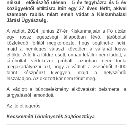
nélkül - előkészítő ülésen - 5 év fegyházra és 5 év
közügyektől eltiltásra ítélt egy 27 éves férfit, akivel
szemben rablás miatt emelt vádat a Kiskunhalasi
Járási Ügyészség.
A vádlott 2024. június 27-én Kiskunmajsán a Fő utcán
egy rossz egészségi állapotban lévő, járóbottal
közlekedő férfitől megkérdezte, hogy segíthet-e neki,
majd a nemleges választ követően a vállánál fogva
ellökte. A férfi a földre esett, onnan felállni nem tudott, a
járóbottal védekezni próbált, azonban nem tudta
megakadályozni azt, hogy a vádlott a zsebéből 3.000
forint készpénzt kivegyen, majd a helyszínről
elszaladjon. Az okozott kár nem térült meg.
A vádlott a bűncselekmény elkövetését beismerte, a
tárgyalásról lemondott.
Az ítélet jogerős.
Kecskeméti Törvényszék Sajtóosztálya