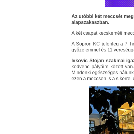
Az utóbbi két meccsét meg
alapszakaszban.
A két csapat kecskeméti mec
A Sopron KC jelenleg a 7. he
győzelemmel és 11 vereséggel
Ivkovic Stojan szakmai ig
kedvenc pályáim között van
Mindenki egészséges nálunk. 
ezen a meccsen is a sikerre,