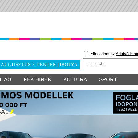
Elfogadom az
Adatvédelmi
. AUGUSZTUS 7. PÉNTEK | IBOLYA
ILÁG
KÉK HÍREK
KULTÚRA
SPORT