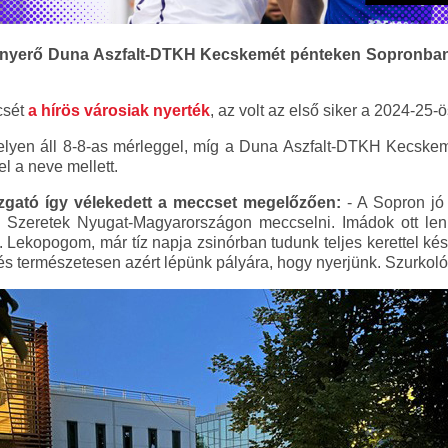
nyerő Duna Aszfalt-DTKH Kecskemét pénteken Sopronban fo
csét
a hírös városiak nyerték
, az volt az első siker a 2024-25
lyen áll 8-8-as mérleggel, míg a Duna Aszfalt-DTKH Kecskemét
 a neve mellett.
azgató így vélekedett a meccset megelőzően:
- A Sopron jó
. Szeretek Nyugat-Magyarországon meccselni. Imádok ott len
Lekopogom, már tíz napja zsinórban tudunk teljes kerettel kés
 és természetesen azért lépünk pályára, hogy nyerjünk. Szurkol