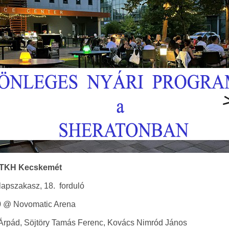
DTKH Kecskemét
lapszakasz, 18. forduló
00 @ Novomatic Arena
 Árpád, Söjtöry Tamás Ferenc, Kovács Nimród János