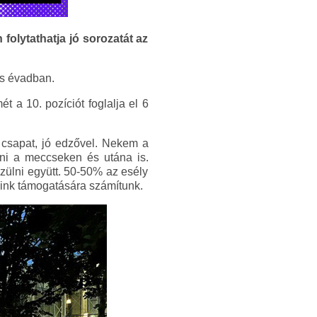
lytathatja jó sorozatát az
-ös évadban.
 a 10. pozíciót foglalja el 6
 csapat, jó edzővel. Nekem a
ni a meccseken és utána is.
zülni együtt. 50-50% az esély
óink támogatására számítunk.