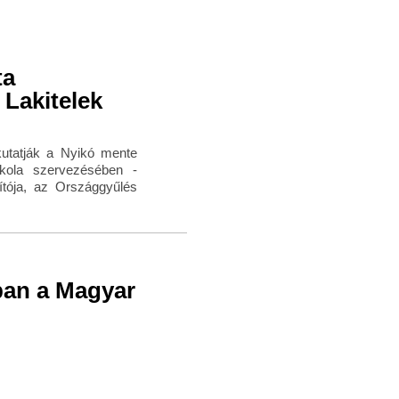
ta
 Lakitelek
kutatják a Nyikó mente
skola szervezésében -
ítója, az Országgyűlés
ban a Magyar