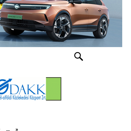
0
...
»