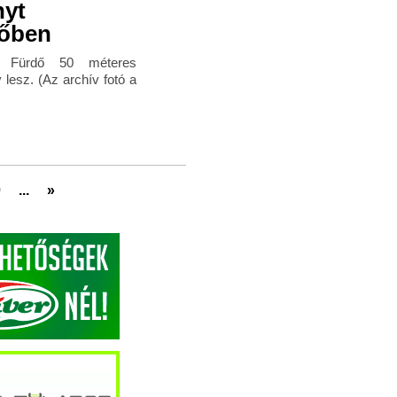
nyt
dőben
i Fürdő 50 méteres
esz. (Az archív fotó a
0
...
»