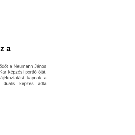
z a
klődőt a Neumann János
 képzési portfólióját,
 Tájékoztatást kapnak a
 a duális képzés adta