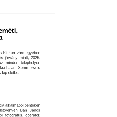
eméti,
a
ács-Kiskun vármegyében
zés járvány miatt, 2025.
áz minden telephelyén
iskunhalasi Semmelweis
 lép életbe.
ja alkalmából pénteken
dezvényen Bán János
 fotográfus, operatőr,