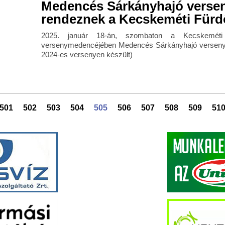
Medencés Sárkányhajó verse
rendeznek a Kecskeméti Für
2025. január 18-án, szombaton a Kecskemét
versenymedencéjében Medencés Sárkányhajó verseny l
2024-es versenyen készült)
501
502
503
504
505
506
507
508
509
51