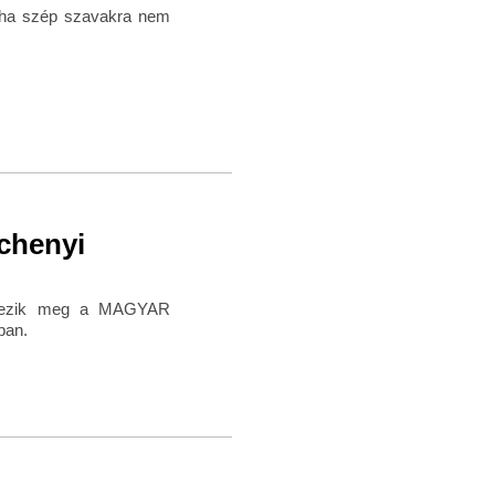
y ha szép szavakra nem
chenyi
endezik meg a MAGYAR
ban.