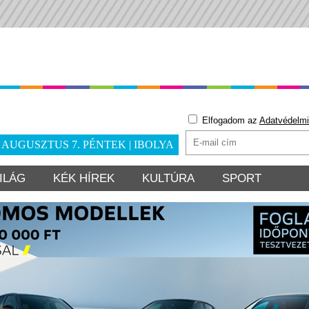
Elfogadom az
Adatvédelmi
. AUGUSZTUS 7. PÉNTEK | IBOLYA
ILÁG
KÉK HÍREK
KULTÚRA
SPORT