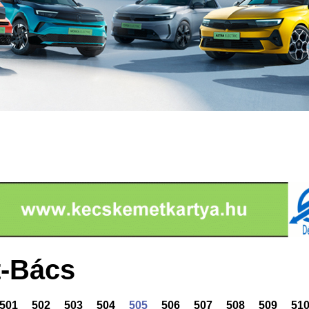
-Bács
501
502
503
504
505
506
507
508
509
51