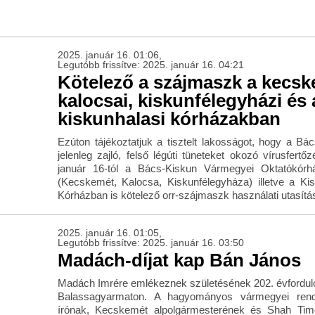
2025. január 16. 01:06,
Legutóbb frissítve: 2025. január 16. 04:21
Kötelező a szájmaszk a kecsk
kalocsai, kiskunfélegyházi és 
kiskunhalasi kórházakban
Ezúton tájékoztatjuk a tisztelt lakosságot, hogy a B
jelenleg zajló, felső légúti tüneteket okozó vírusfertő
január 16-tól a Bács-Kiskun Vármegyei Oktatókórh
(Kecskemét, Kalocsa, Kiskunfélegyháza) illetve a K
Kórházban is kötelező orr-szájmaszk használati utasítás
2025. január 16. 01:05,
Legutóbb frissítve: 2025. január 16. 03:50
Madách-díjat kap Bán János
Madách Imrére emlékeznek születésének 202. évforduló
Balassagyarmaton. A hagyományos vármegyei ren
írónak, Kecskemét alpolgármesterének és Shah Timor