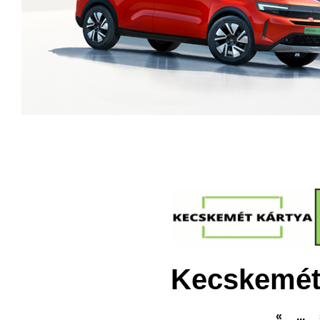
Kecskemét
«
...