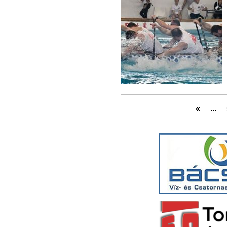
«
...