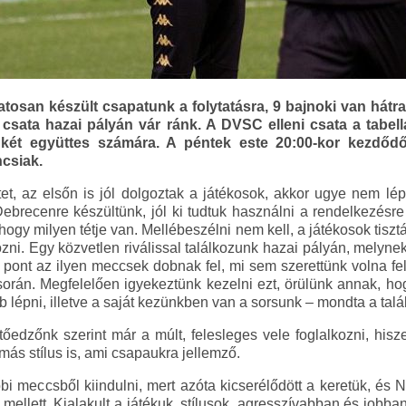
tosan készült csapatunk a folytatásra, 9 bajnoki van hátra
csata hazai pályán vár ránk. A DVSC elleni csata a tabel
két együttes számára. A péntek este 20:00-kor kezdődő
csiak.
etet, az elsőn is jól dolgoztak a játékosok, akkor ugye nem lé
Debrecenre készültünk, jól ki tudtuk használni a rendelkezésre
hogy milyen tétje van. Mellébeszélni nem kell, a játékosok tisz
zni. Egy közvetlen riválissal találkozunk hazai pályán, melynek
 pont az ilyen meccsek dobnak fel, mi sem szerettünk volna fe
során. Megfelelően igyekeztünk kezelni ezt, örülünk annak, h
b lépni, illetve a saját kezünkben van a sorsunk – mondta a ta
tőedzőnk szerint már a múlt, felesleges vele foglalkozni, hisze
y más stílus is, ami csapaukra jellemző.
 meccsből kiindulni, mert azóta kicserélődött a keretük, és 
 mellett. Kialakult a játékuk, stílusok, agresszívabban és jobban