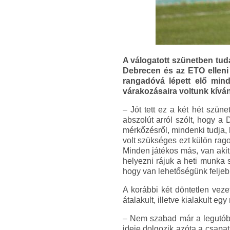
A válogatott szünetben tuda
Debrecen és az ETO elleni 
rangadóvá lépett elő mind
várakozásaira voltunk kíván
– Jót tett ez a két hét szün
abszolút arról szólt, hogy a 
mérkőzésről, mindenki tudja, 
volt szükséges ezt külön rago
Minden játékos más, van akit
helyezni rájuk a heti munka 
hogy van lehetőségünk feljeb
A korábbi két döntetlen veze
átalakult, illetve kialakult eg
– Nem szabad már a legutóbbi
ideje dolgozik azóta a csapat