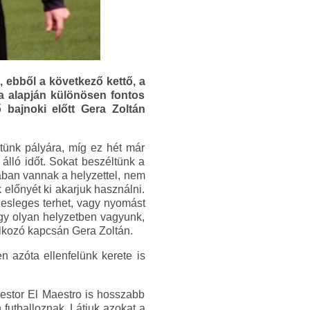
, ebből a következő kettő, a
la alapján különösen fontos
 bajnoki előtt Gera Zoltán
ptünk pályára, míg ez hét már
 álló időt. Sokat beszéltünk a
tában vannak a helyzettel, nem
 előnyét ki akarjuk használni.
lesleges terhet, vagy nyomást
ogy olyan helyzetben vagyunk,
lálkozó kapcsán Gera Zoltán.
n azóta ellenfelünk kerete is
Nestor El Maestro is hosszabb
 futballoznak. Látjuk azokat a