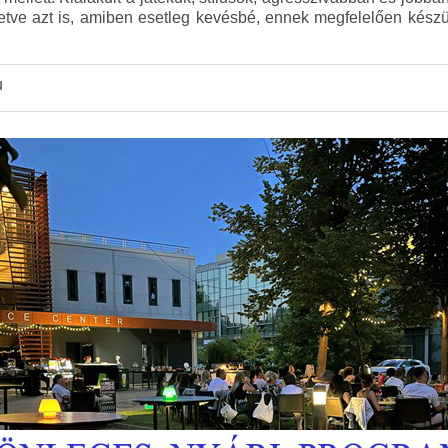
letve azt is, amiben esetleg kevésbé, ennek megfelelően kész
u