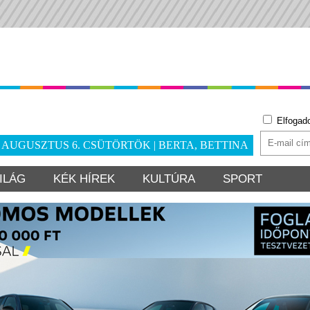
Elfogad
. AUGUSZTUS 6. CSÜTÖRTÖK | BERTA, BETTINA
ILÁG
KÉK HÍREK
KULTÚRA
SPORT