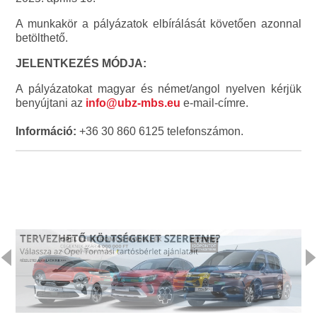
A munkakör a pályázatok elbírálását követően azonnal
betölthető.
JELENTKEZÉS MÓDJA:
A pályázatokat magyar és német/angol nyelven kérjük
benyújtani az
info@ubz-mbs.eu
e-mail-címre.
Információ:
+36 30 860 6125 telefonszámon.