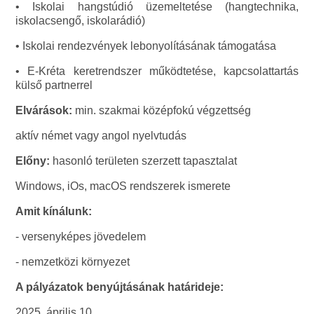
• Iskolai hangstúdió üzemeltetése (hangtechnika,
iskolacsengő, iskolarádió)
• Iskolai rendezvények lebonyolításának támogatása
• E-Kréta keretrendszer működtetése, kapcsolattartás
külső partnerrel
Elvárások:
min. szakmai középfokú végzettség
aktív német vagy angol nyelvtudás
Előny:
hasonló területen szerzett tapasztalat
Windows, iOs, macOS rendszerek ismerete
Amit kínálunk:
- versenyképes jövedelem
- nemzetközi környezet
A pályázatok benyújtásának határideje:
2025. április 10.