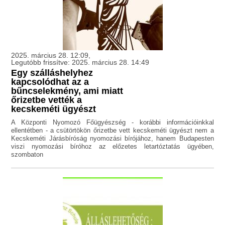
2025. március 28. 12:09,
Legutóbb frissítve: 2025. március 28. 14:49
Egy szálláshelyhez
kapcsolódhat az a
bűncselekmény, ami miatt
őrizetbe vették a
kecskeméti ügyészt
A Központi Nyomozó Főügyészség - korábbi információinkkal
ellentétben - a csütörtökön őrizetbe vett kecskeméti ügyészt nem a
Kecskeméti Járásbíróság nyomozási bírójához, hanem Budapesten
viszi nyomozási bíróhoz az előzetes letartóztatás ügyében,
szombaton