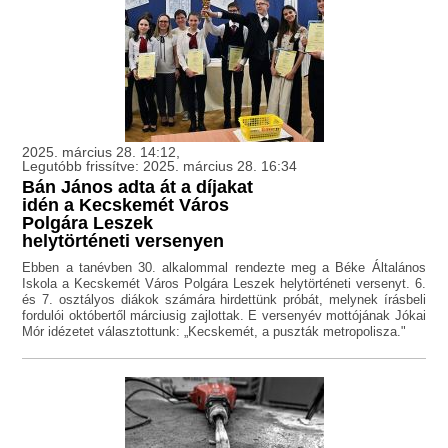
2025. március 28. 14:12,
Legutóbb frissítve: 2025. március 28. 16:34
Bán János adta át a díjakat
idén a Kecskemét Város
Polgára Leszek
helytörténeti versenyen
Ebben a tanévben 30. alkalommal rendezte meg a Béke Általános
Iskola a Kecskemét Város Polgára Leszek helytörténeti versenyt. 6.
és 7. osztályos diákok számára hirdettünk próbát, melynek írásbeli
fordulói októbertől márciusig zajlottak. E versenyév mottójának Jókai
Mór idézetet választottunk: „Kecskemét, a puszták metropolisza."