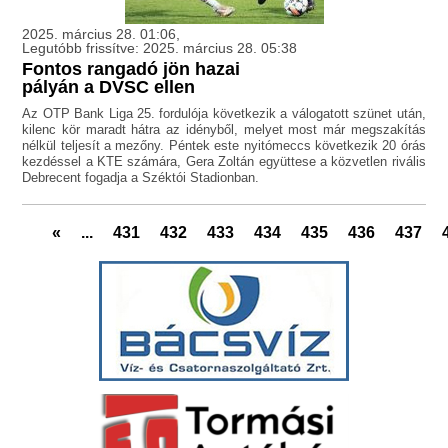
2025. március 28. 01:06,
Legutóbb frissítve: 2025. március 28. 05:38
Fontos rangadó jön hazai
pályán a DVSC ellen
Az OTP Bank Liga 25. fordulója következik a válogatott szünet után,
kilenc kör maradt hátra az idényből, melyet most már megszakítás
nélkül teljesít a mezőny. Péntek este nyitómeccs következik 20 órás
kezdéssel a KTE számára, Gera Zoltán együttese a közvetlen rivális
Debrecent fogadja a Széktói Stadionban.
«
...
431
432
433
434
435
436
437