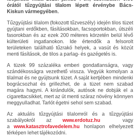
órától tűzgyújtási tilalom lépett érvénybe Bács-
Kiskun vármegyében.
Tűzgyújtási tilalom (fokozott tűzveszély) idején tilos tüzet
gyújtani erdőkben, fásításokban, facsoportokban, útszéli
fasorokban és az ezek 200 méteres körzetén belül lévő
külterületi ingatlanokon. Ide értendők a felsorolt
területeken található tűzrakó helyek, a vasút és közút
menti fásítások, de tilos a parlag- és gazégetés is.
A tüzek 99 százaléka emberi gondatlanságra, vagy
szándékosságra vezethető vissza. Vegyük komolyan a
tilalmat és ne gyújtsunk tüzet. A saját kertjében mindenki
bográcsozhat és grillezhet, de a tüzet nem szabad
magára hagyni. A kirándulók, autósok ne dobják el a
cigarettacsikket, mert az út menti száraz növény könnyen
meggyulladhat. Tarlót égetni sehol sem szabad.
Az aktuális tűzgyújtási tilalomról és a tűzgyújtási
szabályokról az
www.erdotuz.hu
vagy
a
www.katasztrofavedelem.hu
honlapon elhelyezett
térképen lehet tájékozódni.