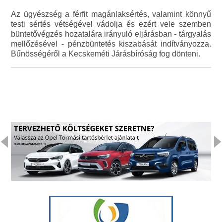
Az ügyészség a férfit magánlaksértés, valamint könnyű
testi sértés vétségével vádolja és ezért vele szemben
büntetővégzés hozatalára irányuló eljárásban - tárgyalás
mellőzésével - pénzbüntetés kiszabását indítványozza.
Bűnösségéről a Kecskeméti Járásbíróság fog dönteni.