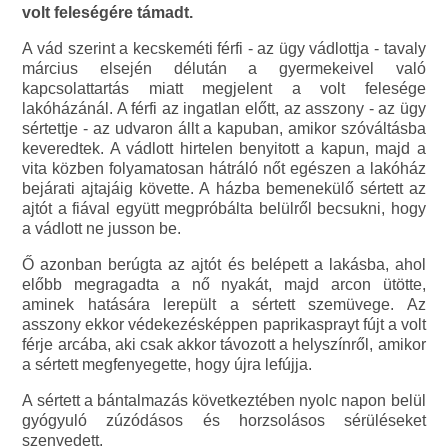
volt feleségére támadt.
A vád szerint a kecskeméti férfi - az ügy vádlottja - tavaly
március elsején délután a gyermekeivel való
kapcsolattartás miatt megjelent a volt felesége
lakóházánál. A férfi az ingatlan előtt, az asszony - az ügy
sértettje - az udvaron állt a kapuban, amikor szóváltásba
keveredtek. A vádlott hirtelen benyitott a kapun, majd a
vita közben folyamatosan hátráló nőt egészen a lakóház
bejárati ajtajáig követte. A házba bemenekülő sértett az
ajtót a fiával együtt megpróbálta belülről becsukni, hogy
a vádlott ne jusson be.
Ő azonban berúgta az ajtót és belépett a lakásba, ahol
előbb megragadta a nő nyakát, majd arcon ütötte,
aminek hatására lerepült a sértett szemüvege. Az
asszony ekkor védekezésképpen paprikasprayt fújt a volt
férje arcába, aki csak akkor távozott a helyszínről, amikor
a sértett megfenyegette, hogy újra lefújja.
A sértett a bántalmazás következtében nyolc napon belül
gyógyuló zúzódásos és horzsolásos sérüléseket
szenvedett.