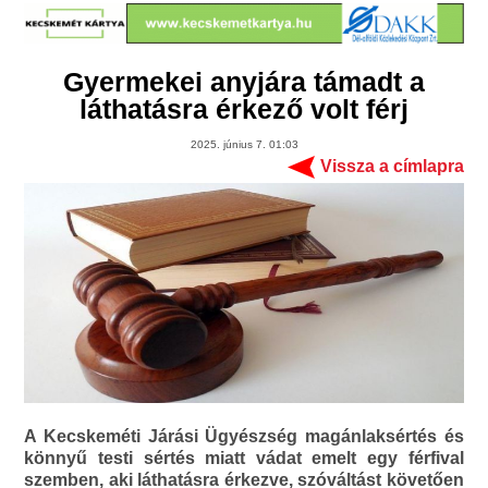
Gyermekei anyjára támadt a
láthatásra érkező volt férj
2025. június 7. 01:03
Vissza a címlapra
A Kecskeméti Járási Ügyészség magánlaksértés és
könnyű testi sértés miatt vádat emelt egy férfival
szemben, aki láthatásra érkezve, szóváltást követően