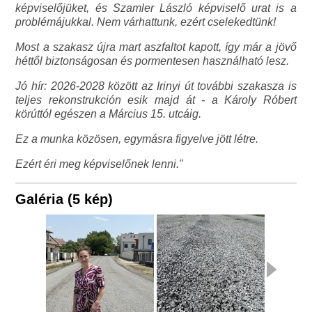
képviselőjüket, és Szamler László képviselő urat is a
problémájukkal. Nem várhattunk, ezért cselekedtünk!
Most a szakasz újra mart aszfaltot kapott, így már a jövő
héttől biztonságosan és pormentesen használható lesz.
Jó hír: 2026-2028 között az Irinyi út további szakasza is
teljes rekonstrukción esik majd át - a Károly Róbert
körúttól egészen a Március 15. utcáig.
Ez a munka közösen, egymásra figyelve jött létre.
Ezért éri meg képviselőnek lenni."
Galéria (5 kép)