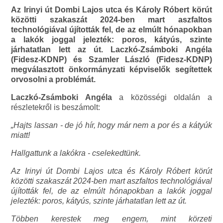
Az Irinyi út Dombi Lajos utca és Károly Róbert körút
közötti szakaszát 2024-ben mart aszfaltos
technológiával újították fel, de az elmúlt hónapokban
a lakók joggal jelezték: poros, kátyús, szinte
járhatatlan lett az út. Laczkó-Zsámboki Angéla
(Fidesz-KDNP) és Szamler László (Fidesz-KDNP)
megválasztott önkormányzati képviselők segítettek
orvosolni a problémát.
Laczkó-Zsámboki Angéla
a közösségi oldalán a
részletekről is beszámolt:
„Hajts lassan - de jó hír, hogy már nem a por és a kátyúk
miatt!
Hallgattunk a lakókra - cselekedtünk.
Az Irinyi út Dombi Lajos utca és Károly Róbert körút
közötti szakaszát 2024-ben mart aszfaltos technológiával
újították fel, de az elmúlt hónapokban a lakók joggal
jelezték: poros, kátyús, szinte járhatatlan lett az út.
Többen kerestek meg engem, mint körzeti