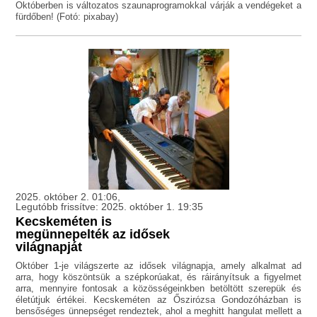
Októberben is változatos szaunaprogramokkal várják a vendégeket a
fürdőben! (Fotó: pixabay)
2025. október 2. 01:06,
Legutóbb frissítve: 2025. október 1. 19:35
Kecskeméten is
megünnepelték az idősek
világnapját
Október 1-je világszerte az idősek világnapja, amely alkalmat ad
arra, hogy köszöntsük a szépkorúakat, és ráirányítsuk a figyelmet
arra, mennyire fontosak a közösségeinkben betöltött szerepük és
életútjuk értékei. Kecskeméten az Őszirózsa Gondozóházban is
bensőséges ünnepséget rendeztek, ahol a meghitt hangulat mellett a