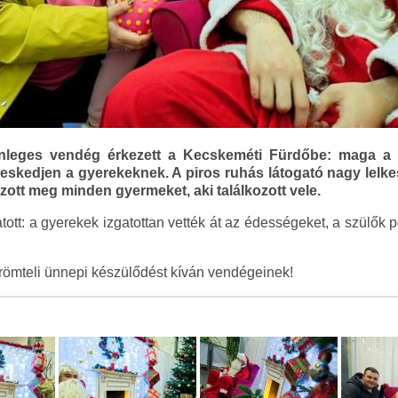
nleges vendég érkezett a Kecskeméti Fürdőbe: maga a Mi
skedjen a gyerekeknek. A piros ruhás látogató nagy lelkes
ott meg minden gyermeket, aki találkozott vele.
tott: a gyerekek izgatottan vették át az édességeket, a szülők
römteli ünnepi készülődést kíván vendégeinek!