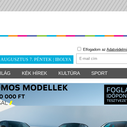
Elfogadom az
Adatvédelmi
. AUGUSZTUS 7. PÉNTEK | IBOLYA
ILÁG
KÉK HÍREK
KULTÚRA
SPORT