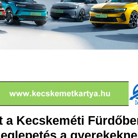
rt a Kecskeméti Fürdőbe
eglepetés a gyerekekne