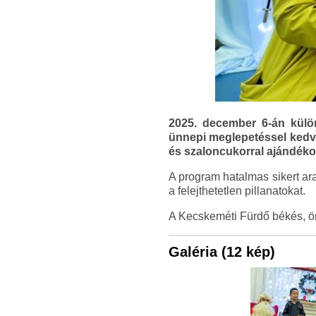
2025. december 6-án külö
ünnepi meglepetéssel kedve
és szaloncukorral ajándékoz
A program hatalmas sikert ara
a felejthetetlen pillanatokat.
A Kecskeméti Fürdő békés, ö
Galéria (12 kép)