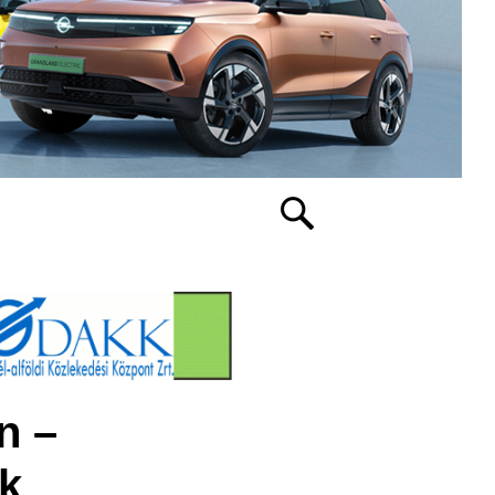
n –
k