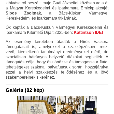
kihívásairól beszélt, majd Gaál Józseffel közösen adta át
a Magyar Kereskedelmi és Iparkamara Emlékplakettjét
Sipos Zsoltnak
, a Bács-Kiskun Vármegyei
Kereskedelmi és Iparkamara titkárának.
Ők kapták a Bács-Kiskun Vármegyei Kereskedelmi és
Iparkamara Kitüntető Díjait 2025-ben:
Kattintson IDE!
Az esemény keretében átadták a Hírös Vacsora
támogatásait is, amelyekkel a szakképzésben részt
vevő, kiemelkedő tanulmányi eredményeket elérő, de
szociálisan hátrányos helyzetű diákokat segítették. A
támogatás célja, hogy ösztönözze és támogassa a fiatal
tehetségeket szakmai pályafutásuk során, hozzájárulva
ezzel a helyi szakképzés fejlődéséhez és a jövő
szakembereinek sikeréhez.
Galéria (82 kép)