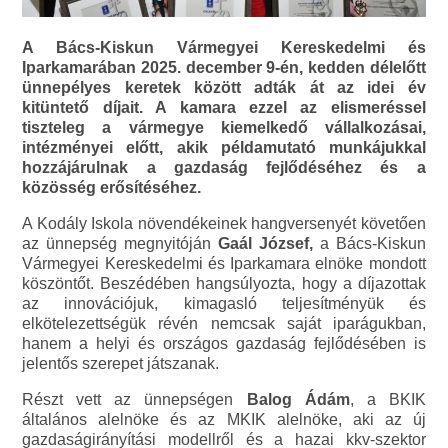
A Bács-Kiskun Vármegyei Kereskedelmi és
Iparkamarában 2025. december 9-én, kedden délelőtt
ünnepélyes keretek között adták át az idei év
kitüntető díjait. A kamara ezzel az elismeréssel
tiszteleg a vármegye kiemelkedő vállalkozásai,
intézményei előtt, akik példamutató munkájukkal
hozzájárulnak a gazdaság fejlődéséhez és a
közösség erősítéséhez.
A Kodály Iskola növendékeinek hangversenyét követően
az ünnepség megnyitóján
Gaál József,
a Bács-Kiskun
Vármegyei Kereskedelmi és Iparkamara elnöke mondott
köszöntőt. Beszédében hangsúlyozta, hogy a díjazottak
az innovációjuk, kimagasló teljesítményük és
elkötelezettségük révén nemcsak saját iparágukban,
hanem a helyi és országos gazdaság fejlődésében is
jelentős szerepet játszanak.
Részt vett az ünnepségen
Balog Ádám
, a BKIK
általános alelnöke és az MKIK alelnöke, aki az új
gazdaságirányítási modellről és a hazai kkv-szektor