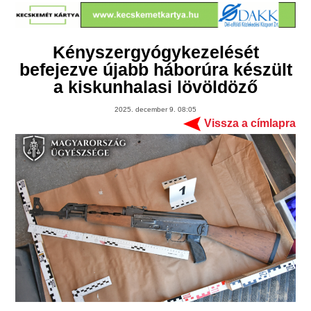
Kényszergyógykezelését
befejezve újabb háborúra készült
a kiskunhalasi lövöldöző
2025. december 9. 08:05
Vissza a címlapra