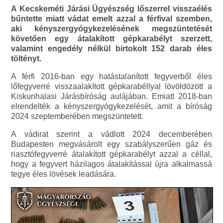
A Kecskeméti Járási Ügyészség lőszerrel visszaélés
bűntette miatt vádat emelt azzal a férfival szemben,
aki kényszergyógykezelésének megszüntetését
követően egy átalakított gépkarabélyt szerzett,
valamint engedély nélkül birtokolt 152 darab éles
töltényt.
A férfi 2016-ban egy hatástalanított fegyverből éles
lőfegyverré visszaalakított gépkarabéllyal lövöldözött a
Kiskunhalasi Járásbíróság aulájában. Emiatt 2018-ban
elrendelték a kényszergyógykezelését, amit a bíróság
2024 szeptemberében megszüntetett.
A vádirat szerint a vádlott 2024 decemberében
Budapesten megvásárolt egy szabályszerűen gáz és
riasztófegyverré átalakított gépkarabélyt azzal a céllal,
hogy a fegyvert házilagos átalakítással újra alkalmassá
tegye éles lövések leadására.