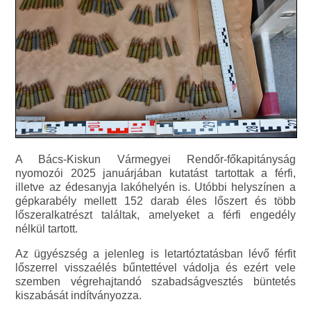
A Bács-Kiskun Vármegyei Rendőr-főkapitányság
nyomozói 2025 januárjában kutatást tartottak a férfi,
illetve az édesanyja lakóhelyén is. Utóbbi helyszínen a
gépkarabély mellett 152 darab éles lőszert és több
lőszeralkatrészt találtak, amelyeket a férfi engedély
nélkül tartott.
Az ügyészség a jelenleg is letartóztatásban lévő férfit
lőszerrel visszaélés bűntettével vádolja és ezért vele
szemben végrehajtandó szabadságvesztés büntetés
kiszabását indítványozza.