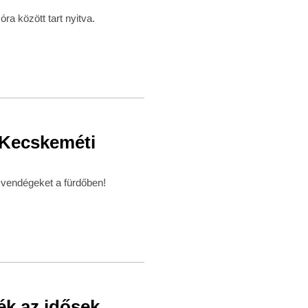
a között tart nyitva.
 Kecskeméti
 vendégeket a fürdőben!
k az idősek