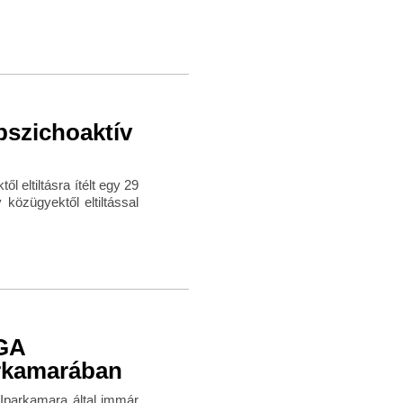
pszichoaktív
 eltiltásra ítélt egy 29
 közügyektől eltiltással
GA
arkamarában
Iparkamara által immár