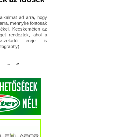
 alkalmat ad arra, hogy
 arra, mennyire fontosak
rtékei. Kecskeméten az
et rendeztek, ahol a
szetartó ereje is
tography)
0
...
»