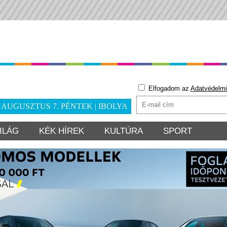
Elfogadom az
Adatvédelmi
. AUGUSZTUS 7. PÉNTEK | IBOLYA
ILÁG
KÉK HÍREK
KULTÚRA
SPORT