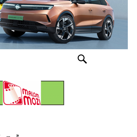
0
...
»