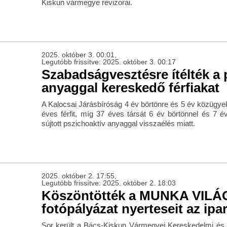
Kiskun vármegye revizorai.
2025. október 3. 00:01,
Legutóbb frissítve: 2025. október 3. 00:17
Szabadságvesztésre ítélték a 
anyaggal kereskedő férfiakat
A Kalocsai Járásbíróság 4 év börtönre és 5 év közügyektől
éves férfit, míg 37 éves társát 6 év börtönnel és 7 év
sújtott pszichoaktív anyaggal visszaélés miatt.
2025. október 2. 17:55,
Legutóbb frissítve: 2025. október 2. 18:03
Köszöntötték a MUNKA VILÁ
fotópályázat nyerteseit az ip
Sor került a Bács-Kiskun Vármegyei Kereskedelmi és 