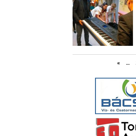
«
...