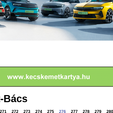
-Bács
271
272
273
274
275
276
277
278
279
28