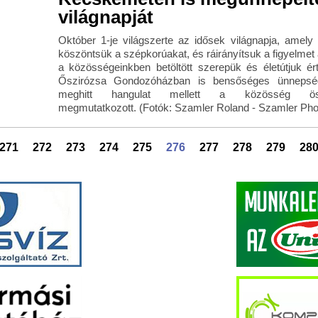
világnapját
Október 1-je világszerte az idősek világnapja, amely
köszöntsük a szépkorúakat, és ráirányítsuk a figyelmet
a közösségeinkben betöltött szerepük és életútjuk é
Őszirózsa Gondozóházban is bensőséges ünnepség
meghitt hangulat mellett a közösség ös
megmutatkozott. (Fotók: Szamler Roland - Szamler Pho
271
272
273
274
275
276
277
278
279
28