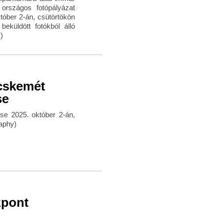
országos fotópályázat
tóber 2-án, csütörtökön
eküldött fotókból álló
)
ecskemét
se
se 2025. október 2-án,
aphy)
zpont