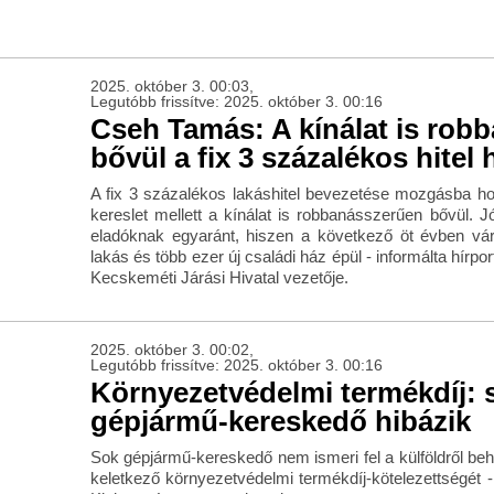
2025. október 3. 00:03,
Legutóbb frissítve: 2025. október 3. 00:16
Cseh Tamás: A kínálat is rob
bővül a fix 3 százalékos hitel 
A fix 3 százalékos lakáshitel bevezetése mozgásba hoz
kereslet mellett a kínálat is robbanásszerűen bővül. 
eladóknak egyaránt, hiszen a következő öt évben vár
lakás és több ezer új családi ház épül - informálta hírp
Kecskeméti Járási Hivatal vezetője.
2025. október 3. 00:02,
Legutóbb frissítve: 2025. október 3. 00:16
Környezetvédelmi termékdíj: 
gépjármű-kereskedő hibázik
Sok gépjármű-kereskedő nem ismeri fel a külföldről be
keletkező környezetvédelmi termékdíj-kötelezettségét -