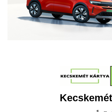
Kecskemét
«
...