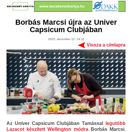
Borbás Marcsi újra az Univer
Capsicum Clubjában
2025. december 12. 14:11
Vissza a címlapra
Az Univer Capsicum Clubjában Tamással
legutóbb
Lazacot készített Wellington módra
Borbás Marcsi.