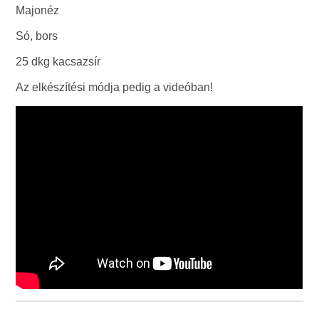
Majonéz
Só, bors
25 dkg kacsazsír
Az elkészítési módja pedig a videóban!