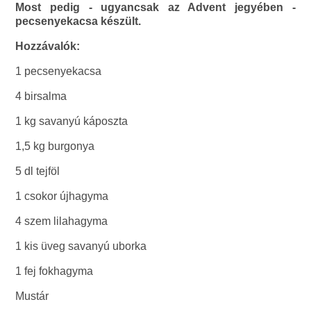
Most pedig - ugyancsak az Advent jegyében -
pecsenyekacsa készült.
Hozzávalók:
1 pecsenyekacsa
4 birsalma
1 kg savanyú káposzta
1,5 kg burgonya
5 dl tejföl
1 csokor újhagyma
4 szem lilahagyma
1 kis üveg savanyú uborka
1 fej fokhagyma
Mustár