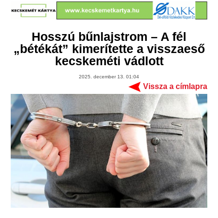
Hosszú bűnlajstrom – A fél
„bétékát” kimerítette a visszaeső
kecskeméti vádlott
2025. december 13. 01:04
Vissza a címlapra