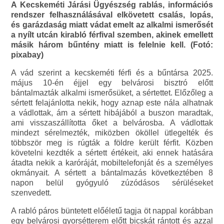
A Kecskeméti Járási Ügyészség rablás, információs
rendszer felhasználásával elkövetett csalás, lopás,
és garázdaság miatt vádat emelt az alkalmi ismerősét
a nyílt utcán kirabló férfival szemben, akinek emellett
másik három bűntény miatt is felelnie kell. (Fotó:
pixabay)
A vád szerint a kecskeméti férfi és a bűntársa 2025.
május 10-én éjjel egy belvárosi bisztró előtt
bántalmazták alkalmi ismerősüket, a sértettet. Előzőleg a
sértett felajánlotta nekik, hogy aznap este nála alhatnak
a vádlottak, ám a sértett hibájából a buszon maradtak,
ami visszaszállította őket a belvárosba. A vádlottak
mindezt sérelmezték, miközben ököllel ütlegelték és
többször meg is rúgták a földre került férfit. Közben
követelni kezdték a sértett értékeit, aki ennek hatására
átadta nekik a karóráját, mobiltelefonját és a személyes
okmányait. A sértett a bántalmazás következtében 8
napon belül gyógyuló zúzódásos sérüléseket
szenvedett.
A rabló páros büntetett előéletű tagja öt nappal korábban
egy belvárosi gyorsétterem előtt bicskát rántott és azzal