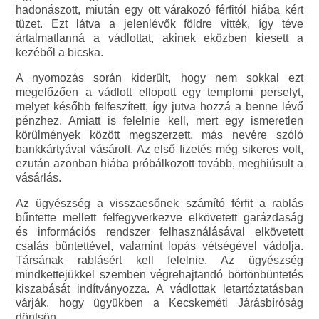
hadonászott, miután egy ott várakozó férfitól hiába kért
tüzet. Ezt látva a jelenlévők földre vitték, így téve
ártalmatlanná a vádlottat, akinek eközben kiesett a
kezéből a bicska.
A nyomozás során kiderült, hogy nem sokkal ezt
megelőzően a vádlott ellopott egy templomi perselyt,
melyet később felfeszített, így jutva hozzá a benne lévő
pénzhez. Amiatt is felelnie kell, mert egy ismeretlen
körülmények között megszerzett, más nevére szóló
bankkártyával vásárolt. Az első fizetés még sikeres volt,
ezután azonban hiába próbálkozott tovább, meghiúsult a
vásárlás.
Az ügyészség a visszaesőnek számító férfit a rablás
bűntette mellett felfegyverkezve elkövetett garázdaság
és információs rendszer felhasználásával elkövetett
csalás bűntettével, valamint lopás vétségével vádolja.
Társának rablásért kell felelnie. Az ügyészség
mindkettejükkel szemben végrehajtandó börtönbüntetés
kiszabását indítványozza. A vádlottak letartóztatásban
várják, hogy ügyükben a Kecskeméti Járásbíróság
döntsön.