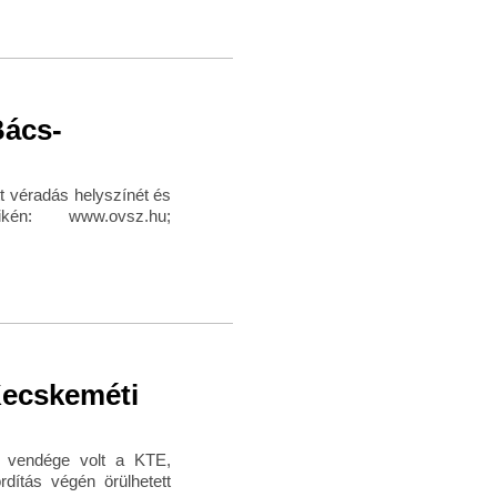
Bács-
ott véradás helyszínét és
én: www.ovsz.hu;
Kecskeméti
nc vendége volt a KTE,
dítás végén örülhetett