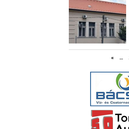
«
...