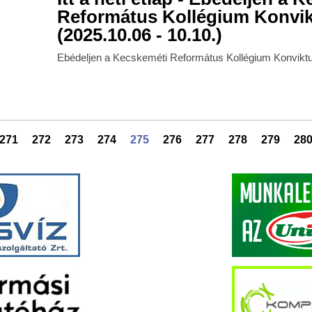
Református Kollégium Konvi
(2025.10.06 - 10.10.)
Ebédeljen a Kecskeméti Református Kollégium Konvikt
271
272
273
274
275
276
277
278
279
28