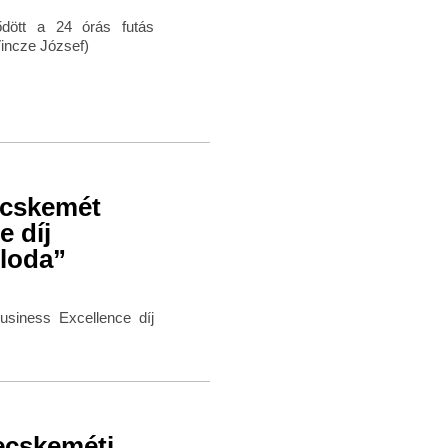
ődött a 24 órás futás
Vincze József)
ecskemét
e díj
lloda”
siness Excellence díj
Kecskeméti