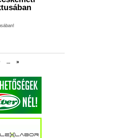
ktusában
usában!
0
...
»