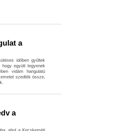
gulat a
sütéses időben gyűltek
, hogy együtt tegyenek
sében vidám hangulatú
zemetet szedték össze,
k.
edv a
luba, ahol a Kecskeméti