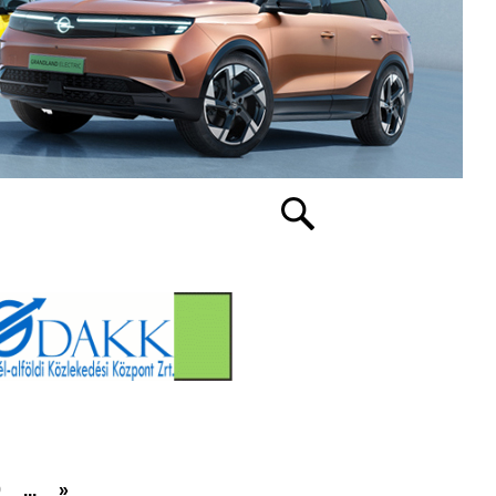
0
...
»