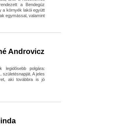
 rendezett a Bendegúz
y a környék lakói együtt
nak egymással, valamint
né Androvicz
k legidősebb polgára:
születésnapját. A jeles
et, aki továbbra is jó
linda