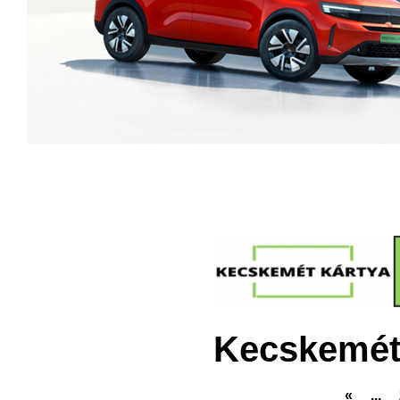
Kecskemét
«
...