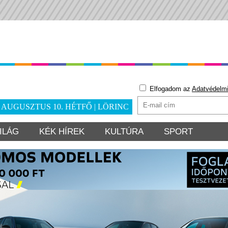
Elfogadom az
Adatvédelmi
. AUGUSZTUS 10. HÉTFŐ | LÖRINC
ILÁG
KÉK HÍREK
KULTÚRA
SPORT