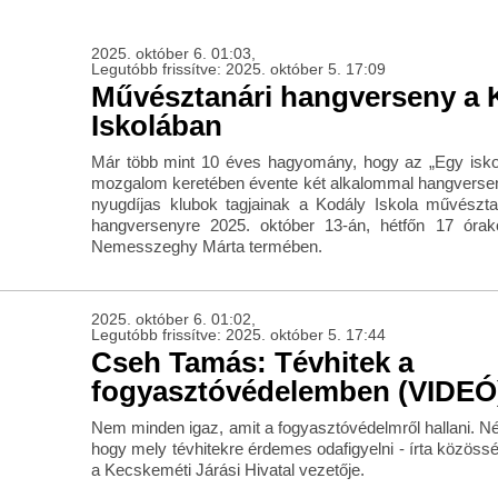
2025. október 6. 01:03,
Legutóbb frissítve: 2025. október 5. 17:09
Művésztanári hangverseny a 
Iskolában
Már több mint 10 éves hagyomány, hogy az „Egy iskol
mozgalom keretében évente két alkalommal hangverse
nyugdíjas klubok tagjainak a Kodály Iskola művészta
hangversenyre 2025. október 13-án, hétfőn 17 órak
Nemesszeghy Márta termében.
2025. október 6. 01:02,
Legutóbb frissítve: 2025. október 5. 17:44
Cseh Tamás: Tévhitek a
fogyasztóvédelemben (VIDEÓ
Nem minden igaz, amit a fogyasztóvédelmről hallani. N
hogy mely tévhitekre érdemes odafigyelni - írta közöss
a Kecskeméti Járási Hivatal vezetője.