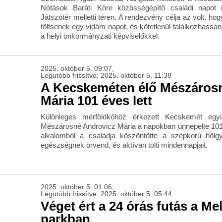
Nótások Baráti Köre közösségépítő családi napot
Játszótér melletti téren. A rendezvény célja az volt, hog
töltsenek egy vidám napot, és kötetlenül találkozhassa
a helyi önkormányzati képviselőkkel.
2025. október 5. 09:07,
Legutóbb frissítve: 2025. október 5. 11:38
A Kecskeméten élő Mészáros
Mária 101 éves lett
Különleges mérföldkőhöz érkezett Kecskemét egyi
Mészárosné Androvicz Mária a napokban ünnepelte 101. 
alkalomból a családja köszöntötte a szépkorú hölgy
egészségnek örvend, és aktívan tölti mindennapjait.
2025. október 5. 01:06,
Legutóbb frissítve: 2025. október 5. 05:44
Véget ért a 24 órás futás a Me
parkban