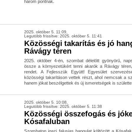
három pontnak.
2025. október 5. 11:09,
Legutóbb frissítve: 2025. október 5. 11:41
Közösségi takarítás és jó han
Rávágy téren
2025. október 4-én, szombat délelőtt gyönyörű, nap
össze a környezetükért tenni akarók a Rávágy téren
rendet. A Fejlesszük Együtt! Egyesület szervezé
közösségi takarításon vettek részt, ahol nemcsak a s
hanem jókat beszélgettek és új ismeretségek is születte
2025. október 5. 10:08,
Legutóbb frissítve: 2025. október 5. 11:38
Közösségi összefogás és jók
Kósafaluban
Szombaton igazi falusias hangulat költözött a Kósafa