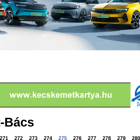
-Bács
271
272
273
274
275
276
277
278
279
28