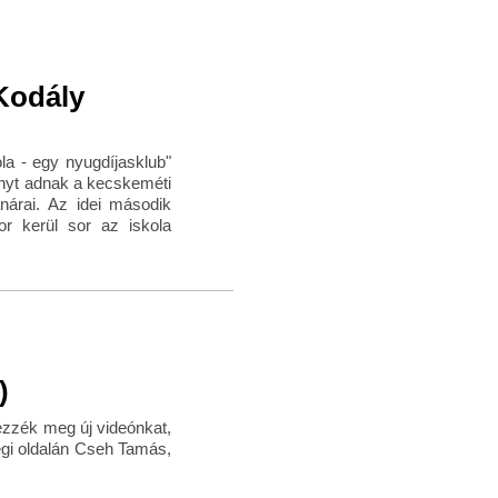
Kodály
a - egy nyugdíjasklub"
nyt adnak a kecskeméti
nárai. Az idei második
or kerül sor az iskola
)
ézzék meg új videónkat,
égi oldalán Cseh Tamás,