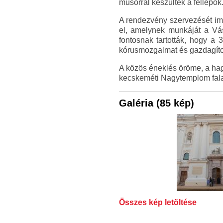
műsorral készültek a fellépők
A rendezvény szervezését imm
el, amelynek munkáját a Vásá
fontosnak tartották, hogy a
kórusmozgalmat és gazdagítot
A közös éneklés öröme, a hag
kecskeméti Nagytemplom falai
Galéria (85 kép)
Összes kép letöltése