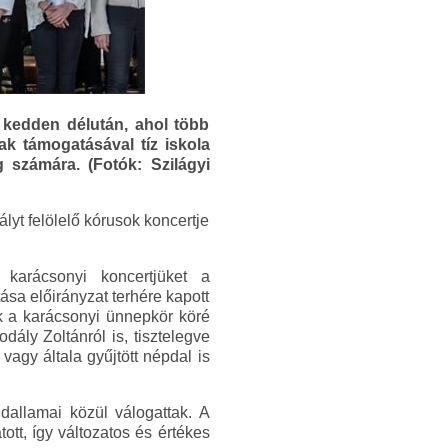
kedden délután, ahol több
 támogatásával tíz iskola
 számára. (Fotók: Szilágyi
yt felölelő kórusok koncertje
karácsonyi koncertjüket a
sa előirányzat terhére kapott
ak a karácsonyi ünnepkör köré
ály Zoltánról is, tisztelegve
agy általa gyűjtött népdal is
allamai közül válogattak. A
tt, így változatos és értékes