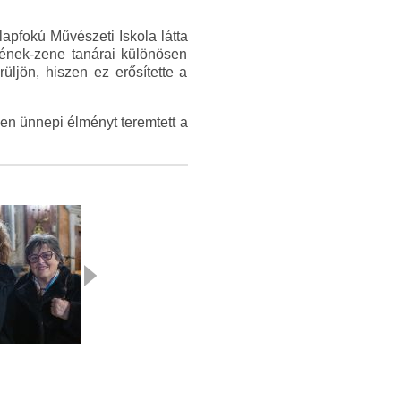
apfokú Művészeti Iskola látta
s ének-zene tanárai különösen
ljön, hiszen ez erősítette a
en ünnepi élményt teremtett a