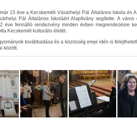
.
ár 15 éve a Kecskeméti Vásárhelyi Pál Általános Iskola és Al
rhelyi Pál Általános Iskoláért Alapítvány segítette. A váro
 32 éve fennálló rendezvény minden évben megrendezésre kerü
ta Kecskemét kulturális életét.
yományok továbbadása és a közösség ereje idén is felejthetetl
 között.