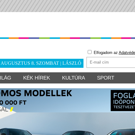
Elfogadom az
Adatvéde
. AUGUSZTUS 8. SZOMBAT | LÁSZLÓ
ILÁG
KÉK HÍREK
KULTÚRA
SPORT