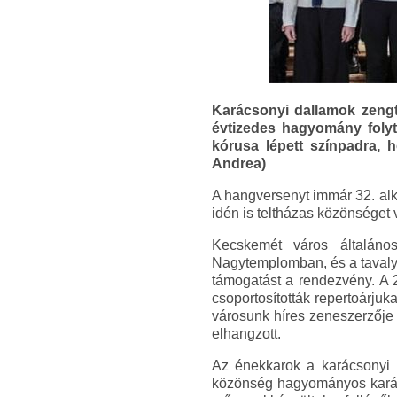
Karácsonyi dallamok zeng
évtizedes hagyomány foly
kórusa lépett színpadra, 
Andrea)
A hangversenyt immár 32. alk
idén is teltházas közönséget 
Kecskemét város általáno
Nagytemplomban, és a tavalyi
támogatást a rendezvény. A 2
csoportosították repertoárju
városunk híres zeneszerzője 
elhangzott.
Az énekkarok a karácsonyi 
közönség hagyományos karácso