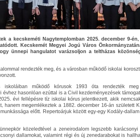
tek a kecskeméti Nagytemplomban 2025. december 9-én, 
tatódott. Kecskemét Megyei Jogú Város Önkormányzatának
hogy ünnepi hangulatot varázsoljon a teltházas közönség
alommal rendezték meg, és a városban működő iskolai korosztál
vonzott.
s iskoláiban működő kórusok 1993 óta rendezték meg 
 évhez hasonlóan ezúttal is a Civil kezdeményezések támogatá
025. évi fellépésre tíz iskolai kórus jelentkezett, akik nemcs
kat, hanem megemlékeztek a 1882. december 16-án született Kod
munkássága előtt. Repertoárjuk között egy-egy Kodály-dallam v
ünnepkör közeledtével a zeneirodalom legszebb karácsonyi d
nyi dallamokat, valamint régi és új zenedarabokat is hallhato