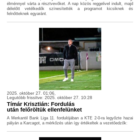
élménnyel várta a résztvevőket. A nap közös reggelivel indult, majd
délelőtt vetélkedők színesítették a programot kicsiknek és
felnőtteknek egyaránt.
2025. október 27. 01:06,
Legutóbb frissítve: 2025. október 27. 10:28
Tímár Krisztián: Fordulás
után felőröltük ellenfelünket
A Merkantil Bank Liga 11. fordulójában a KTE 2-0-ra legyőzte hazai
pályán a Karcagot, a mérkőzés után így értékeltek a vezetőedzők: