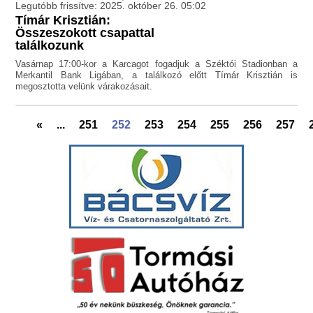
Legutóbb frissítve: 2025. október 26. 05:02
Tímár Krisztián:
Összeszokott csapattal
találkozunk
Vasárnap 17:00-kor a Karcagot fogadjuk a Széktói Stadionban a
Merkantil Bank Ligában, a találkozó előtt Tímár Krisztián is
megosztotta velünk várakozásait.
«
...
251
252
253
254
255
256
257