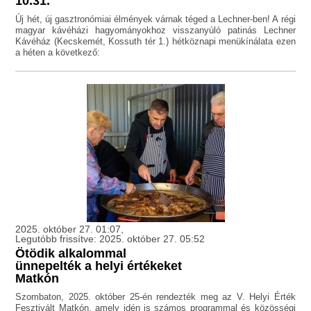
10.31.
Új hét, új gasztronómiai élmények várnak téged a Lechner-ben! A régi
magyar kávéházi hagyományokhoz visszanyúló patinás Lechner
Kávéház (Kecskemét, Kossuth tér 1.) hétköznapi menükínálata ezen
a héten a következő:
2025. október 27. 01:07,
Legutóbb frissítve: 2025. október 27. 05:52
Ötödik alkalommal
ünnepelték a helyi értékeket
Matkón
Szombaton, 2025. október 25-én rendezték meg az V. Helyi Érték
Fesztivált Matkón, amely idén is számos programmal és közösségi