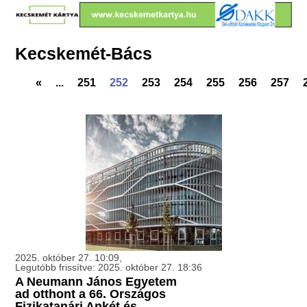
Kecskemét-Bács
«
...
251
252
253
254
255
256
257
2025. október 27. 10:09,
Legutóbb frissítve: 2025. október 27. 18:36
A Neumann János Egyetem
ad otthont a 66. Országos
Fizikatanári Ankét és