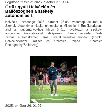
Legutóbb frissítve: 2025. október 27. 00:43
Őrtűz gyúlt Helvécián és
Ballószögben a székely
autonómiáért
Helvécia közössége 2025. október 26-án, vasárnap délután a
Székely Autonómia Napját ünnepelte a Millenniumi Emlékparkban,
ahol a hagyományokhoz híven őrtüzet gyújtottak a székely
autonómia támogatásának jelképeként. Ünnepi beszédet Cseh
Tamás, a Kecskeméti Járási Hivatal vezetője mondott. (Fotók:
Helvécia/Vincze József és Szamler Roland - Szamler
Photography/Ballószög)
2025. október 26. 01:07,