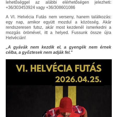
lehetőséggel az alábbi elérhetőségen jelezheti:
+36/303453924 vagy +36/308601086
A VI. Helvécia Futás nem verseny, hanem találkozás:
egy nap, amikor együtt mozdul a közösség. Akár
rendszeresen futsz, akár most kezdenél ismerkedni a
mozgás örömével, itt a helyed. Fussunk össze újra
Helvécián!
„A gyávák nem kezdik el, a gyengék nem érnek
célba, a győztesek nem adják fel."