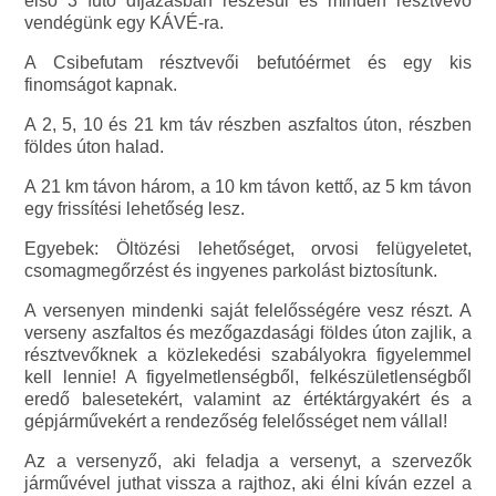
első 3 futó díjazásban részesül és minden résztvevő
vendégünk egy KÁVÉ-ra.
A Csibefutam résztvevői befutóérmet és egy kis
finomságot kapnak.
A 2, 5, 10 és 21 km táv részben aszfaltos úton, részben
földes úton halad.
A 21 km távon három, a 10 km távon kettő, az 5 km távon
egy frissítési lehetőség lesz.
Egyebek: Öltözési lehetőséget, orvosi felügyeletet,
csomagmegőrzést és ingyenes parkolást biztosítunk.
A versenyen mindenki saját felelősségére vesz részt. A
verseny aszfaltos és mezőgazdasági földes úton zajlik, a
résztvevőknek a közlekedési szabályokra figyelemmel
kell lennie! A figyelmetlenségből, felkészületlenségből
eredő balesetekért, valamint az értéktárgyakért és a
gépjárművekért a rendezőség felelősséget nem vállal!
Az a versenyző, aki feladja a versenyt, a szervezők
járművével juthat vissza a rajthoz, aki élni kíván ezzel a