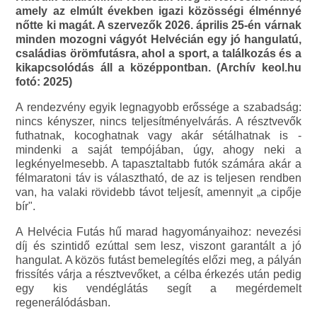
amely az elmúlt években igazi közösségi élménnyé
nőtte ki magát. A szervezők 2026. április 25-én várnak
minden mozogni vágyót Helvécián egy jó hangulatú,
családias örömfutásra, ahol a sport, a találkozás és a
kikapcsolódás áll a középpontban. (Archív keol.hu
fotó: 2025)
A rendezvény egyik legnagyobb erőssége a szabadság:
nincs kényszer, nincs teljesítményelvárás. A résztvevők
futhatnak, kocoghatnak vagy akár sétálhatnak is -
mindenki a saját tempójában, úgy, ahogy neki a
legkényelmesebb. A tapasztaltabb futók számára akár a
félmaratoni táv is választható, de az is teljesen rendben
van, ha valaki rövidebb távot teljesít, amennyit „a cipője
bír".
A Helvécia Futás hű marad hagyományaihoz: nevezési
díj és szintidő ezúttal sem lesz, viszont garantált a jó
hangulat. A közös futást bemelegítés előzi meg, a pályán
frissítés várja a résztvevőket, a célba érkezés után pedig
egy kis vendéglátás segít a megérdemelt
regenerálódásban.