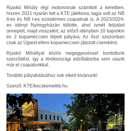
Rjaskó Mihály régi motorosnak számított a keretben,
hiszen 2021 nyarán lett a KTE játékosa, tagja volt az NB
II-es és NB I-es ezüstérmes csapatnak is. A 2023/2024-
es idényt Nyíregyházán töltötte, ahol ismét feljutást
ünnepelt, majd visszatért, az előző idényben 10 bajnokin
és 2 kupameccsen lépett pályára. Az őszi szezonban
csak az Újpest elleni kupameccsen játszott csereként.
Rjaskó Mihállyal közös megegyezéssel bontottunk
szerződést, így a törökországi edzőtáborba sem utazik
már el csapatunkkal.
További pályafutásához sok sikert kívánunk!
Szerző: KTE/kecskemetite.hu