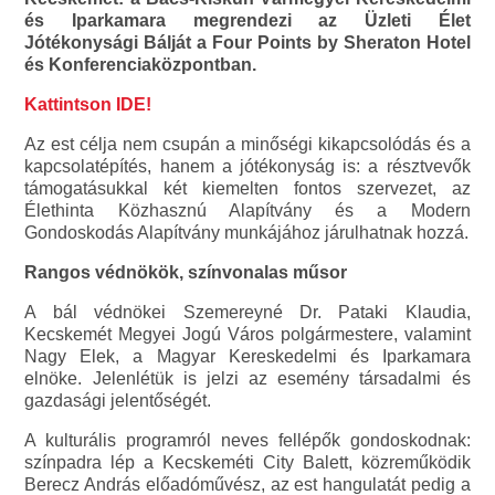
és Iparkamara megrendezi az Üzleti Élet
Jótékonysági Bálját a Four Points by Sheraton Hotel
és Konferenciaközpontban.
Kattintson IDE!
Az est célja nem csupán a minőségi kikapcsolódás és a
kapcsolatépítés, hanem a jótékonyság is: a résztvevők
támogatásukkal két kiemelten fontos szervezet, az
Élethinta Közhasznú Alapítvány és a Modern
Gondoskodás Alapítvány munkájához járulhatnak hozzá.
Rangos védnökök, színvonalas műsor
A bál védnökei Szemereyné Dr. Pataki Klaudia,
Kecskemét Megyei Jogú Város polgármestere, valamint
Nagy Elek, a Magyar Kereskedelmi és Iparkamara
elnöke. Jelenlétük is jelzi az esemény társadalmi és
gazdasági jelentőségét.
A kulturális programról neves fellépők gondoskodnak:
színpadra lép a Kecskeméti City Balett, közreműködik
Berecz András előadóművész, az est hangulatát pedig a