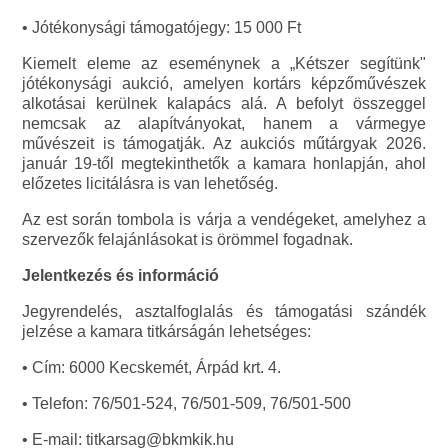
• Jótékonysági támogatójegy: 15 000 Ft
Kiemelt eleme az eseménynek a „Kétszer segítünk"
jótékonysági aukció, amelyen kortárs képzőművészek
alkotásai kerülnek kalapács alá. A befolyt összeggel
nemcsak az alapítványokat, hanem a vármegye
művészeit is támogatják. Az aukciós műtárgyak 2026.
január 19-től megtekinthetők a kamara honlapján, ahol
előzetes licitálásra is van lehetőség.
Az est során tombola is várja a vendégeket, amelyhez a
szervezők felajánlásokat is örömmel fogadnak.
Jelentkezés és információ
Jegyrendelés, asztalfoglalás és támogatási szándék
jelzése a kamara titkárságán lehetséges:
• Cím: 6000 Kecskemét, Árpád krt. 4.
• Telefon: 76/501-524, 76/501-509, 76/501-500
• E-mail: titkarsag@bkmkik.hu