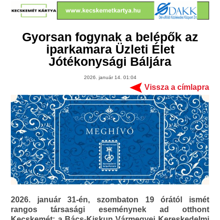
Gyorsan fogynak a belépők az
iparkamara Üzleti Élet
Jótékonysági Báljára
2026. január 14. 01:04
Vissza a címlapra
2026. január 31-én, szombaton 19 órától ismét
rangos társasági eseménynek ad otthont
Kecskemét: a Bács-Kiskun Vármegyei Kereskedelmi