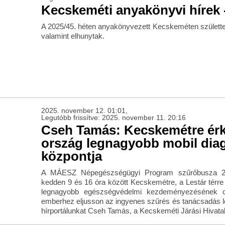
Kecskeméti anyakönyvi hírek -
A 2025/45. héten anyakönyvezett Kecskeméten születte
valamint elhunytak.
2025. november 12. 01:01,
Legutóbb frissítve: 2025. november 11. 20:16
Cseh Tamás: Kecskemétre érk
ország legnagyobb mobil diag
központja
A MÁESZ Népegészségügyi Program szűrőbusza 20
kedden 9 és 16 óra között Kecskemétre, a Lestár térr
legnagyobb egészségvédelmi kezdeményezésének cé
emberhez eljusson az ingyenes szűrés és tanácsadás le
hírportálunkat Cseh Tamás, a Kecskeméti Járási Hivatal