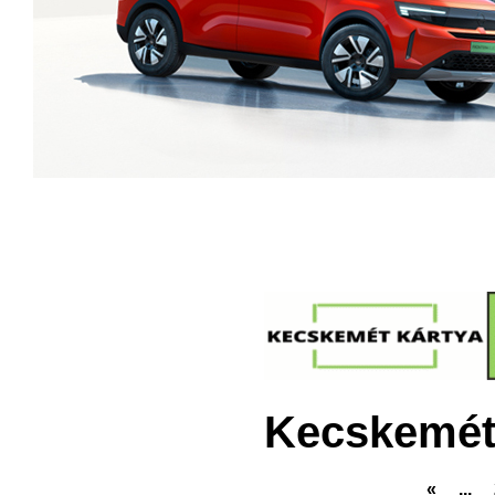
Kecskemét
«
...