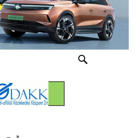
0
...
»