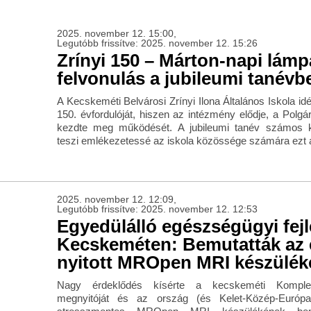
2025. november 12. 15:00,
Legutóbb frissítve: 2025. november 12. 15:26
Zrínyi 150 – Márton-napi lámp
felvonulás a jubileumi tanévb
A Kecskeméti Belvárosi Zrínyi Ilona Általános Iskola id
150. évfordulóját, hiszen az intézmény elődje, a Polgá
kezdte meg működését. A jubileumi tanév számos 
teszi emlékezetessé az iskola közössége számára ezt a
2025. november 12. 12:09,
Legutóbb frissítve: 2025. november 12. 12:53
Egyedülálló egészségügyi fejl
Kecskeméten: Bemutatták az e
nyitott MROpen MRI készülék
Nagy érdeklődés kísérte a kecskeméti KomplexL
megnyitóját és az ország (és Kelet-Közép-Európa) 