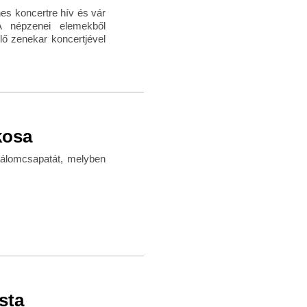
es koncertre hív és vár
A népzenei elemekből
lő zenekar koncertjével
kosa
ó álomcsapatát, melyben
ista