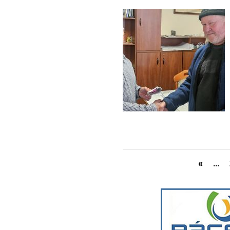
«
...