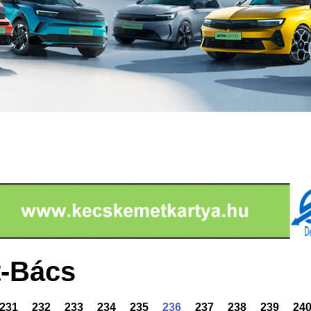
-Bács
231
232
233
234
235
236
237
238
239
24