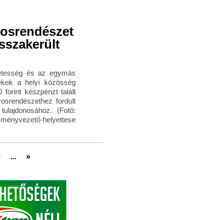
rosrendészet
sszakerült
letesség és az egymás
tékek a helyi közösség
forint készpénzt talált
osrendészethez fordult
tulajdonosához. (Fotó:
zményvezető-helyettese
0
...
»