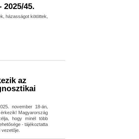
 2025/45.
k, házasságot kötöttek,
ezik az
nosztikai
25. november 18-án,
e érkezik! Magyarország
lja, hogy minél több
hetősége - tájékoztatta
 vezetője.