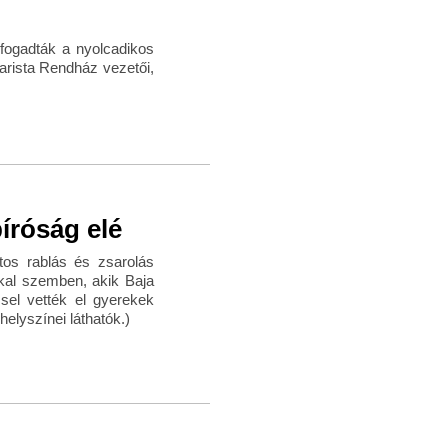
 fogadták a nyolcadikos
iarista Rendház vezetői,
íróság elé
tos rablás és zsarolás
kkal szemben, akik Baja
sel vették el gyerekek
helyszínei láthatók.)