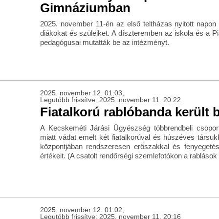
Gimnáziumban
2025. november 11-én az első teltházas nyitott napon
diákokat és szüleiket. A díszteremben az iskola és a P
pedagógusai mutatták be az intézményt.
2025. november 12. 01:03,
Legutóbb frissítve: 2025. november 11. 20:22
Fiatalkorú rablóbanda került b
A Kecskeméti Járási Ügyészség többrendbeli csopor
miatt vádat emelt két fiatalkorúval és húszéves társu
központjában rendszeresen erőszakkal és fenyegetés
értékeit. (A csatolt rendőrségi szemlefotókon a rablások 
2025. november 12. 01:02,
Legutóbb frissítve: 2025. november 11. 20:16