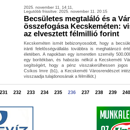
2025. november 11. 14:11,
Legutóbb frissítve: 2025. november 11. 20:15
Becsületes megtaláló és a Vá
összefogása Kecskeméten: vi
az elvesztett félmillió forint
Kecskeméten ismét bebizonyosodott, hogy a becsü
iránti felelősségvállalás továbbra is meghatározó ér
életében. A napokban egy ismeretlen személy 500.000 
egy borítékban, és habozás nélkül a Kecskeméti Vár
segítségért, hogy a pénz visszakerülhessen jogos 
Csíkos Imre (b1), a Kecskeméti Városrendészet inté
visszaadja tulajdonosának a félmilliót.)
231
232
233
234
235
236
237
238
239
24