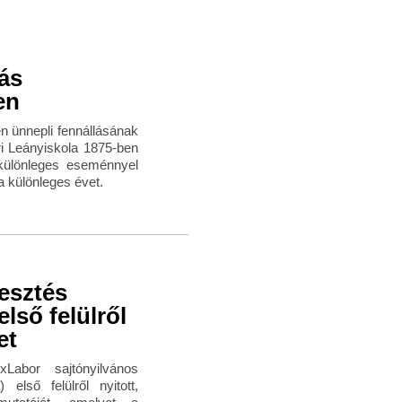
ás
en
én ünnepli fennállásának
ri Leányiskola 1875-ben
különleges eseménnyel
 különleges évet.
esztés
lső felülről
et
abor sajtónyilvános
első felülről nyitott,