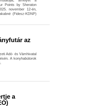
tatóját, amelyet a
ur Points by Sheraton
2025. november 12-én,
 Jakabné (Fidesz-KDNP)
ányfutár az
zeti Adó- és Vámhivatal
zésén. A konyhabútorok
.
tje a
EÓ)