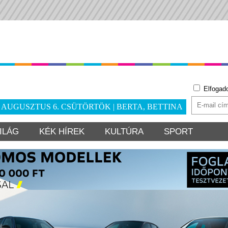
Elfogad
. AUGUSZTUS 6. CSÜTÖRTÖK | BERTA, BETTINA
ILÁG
KÉK HÍREK
KULTÚRA
SPORT