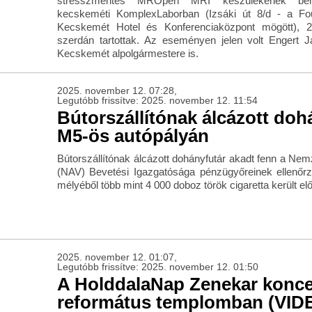
stresszmentes MROpen MRI készülékének bemu
kecskeméti KomplexLaborban (Izsáki út 8/d - a Fo
Kecskemét Hotel és Konferenciaközpont mögött), 
szerdán tartottak. Az eseményen jelen volt Engert
Kecskemét alpolgármestere is.
2025. november 12. 07:28,
Legutóbb frissítve: 2025. november 12. 11:54
Bútorszállítónak álcázott doh
M5-ös autópályán
Bútorszállítónak álcázott dohányfutár akadt fenn a Nem
(NAV) Bevetési Igazgatósága pénzügyőreinek ellenőr
mélyéből több mint 4 000 doboz török cigaretta került elő
2025. november 12. 01:07,
Legutóbb frissítve: 2025. november 12. 01:50
A HolddalaNap Zenekar koncer
református templomban (VID