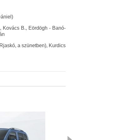
ániel)
.), Kovács B., Eördögh - Banó-
ián
Rjaskó, a szünetben), Kurdics