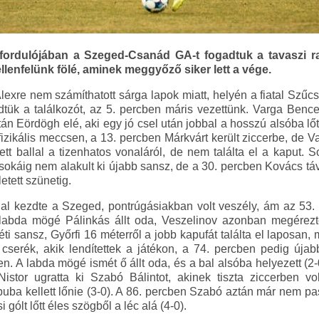
 fordulójában a Szeged-Csanád GA-t fogadtuk a tavaszi ra
lenfelünk fölé, aminek meggyőző siker lett a vége.
exre nem számíthatott sárga lapok miatt, helyén a fiatal Szűcs 
zdtük a találkozót, az 5. percben máris vezettünk. Varga Bence 
ztán Eördögh elé, aki egy jó csel után jobbal a hosszú alsóba lőt
izikális meccsen, a 13. percben Márkvárt került ziccerbe, de Va
ett ballal a tizenhatos vonaláról, de nem találta el a kaput. S
y sokáig nem alakult ki újabb sansz, de a 30. percben Kovács tá
etett szünetig.
nal kezdte a Szeged, pontrúgásiakban volt veszély, ám az 53.
 labda mögé Pálinkás állt oda, Veszelinov azonban megérezte
éti sansz, Győrfi 16 méterről a jobb kapufát találta el laposan
 cserék, akik lendítettek a játékon, a 74. percben pedig újabb
en. A labda mögé ismét ő állt oda, és a bal alsóba helyezett (2-
Nistor ugratta ki Szabó Bálintot, akinek tiszta ziccerben vo
uba kellett lőnie (3-0). A 86. percben Szabó aztán már nem pas
 gólt lőtt éles szögből a léc alá (4-0).