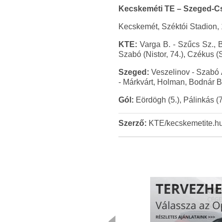
Kecskeméti TE – Szeged-Cs
Kecskemét, Széktói Stadion, 
KTE:
Varga B. - Szűcs Sz., B
Szabó (Nistor, 74.), Czékus (S
Szeged:
Veszelinov - Szabó Á
- Márkvárt, Holman, Bodnár B.
Gól:
Eördögh (5.), Pálinkás (74
Szerző:
KTE/kecskemetite.h