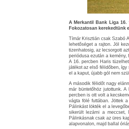
A Merkantil Bank Liga 16.
Fokozatosan kerekedtünk el
Tímár Krisztián csak Szabó Al
lehetőséget a rajton. Jól ke
tizenhatosig, az lecsorgott a
periódusa ezután a kemény, f
A 16. percben Haris tüzelhet
játékot az első félidőben, íg
el a kaput, újabb gól nem szül
A második félidőt nagy elán
már büntetőhöz jutottunk. A
percben is ott volt a kecskem
vágta fölé futtában. Jöttek a
Pálinkást lökték el a levegőb
sikerült lezárni a meccset, 
Pálinkásnak csak az üres kap
alapvonalon, majd ballal óriási