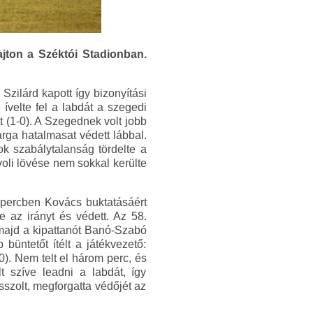
jton a Széktói Stadionban.
Szilárd kapott így bizonyítási
ívelte fel a labdát a szegedi
t (1-0). A Szegednek volt jobb
rga hatalmasat védett lábbal.
ok szabálytalanság tördelte a
voli lövése nem sokkal kerülte
 percben Kovács buktatásáért
 az irányt és védett. Az 58.
, majd a kipattanót Banó-Szabó
 büntetőt ítélt a játékvezető:
0). Nem telt el három perc, és
lt szíve leadni a labdát, így
szolt, megforgatta védőjét az