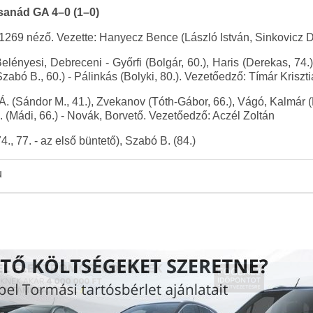
anád GA 4–0 (1–0)
1269 néző. Vezette: Hanyecz Bence (László István, Sinkovicz D
elényesi, Debreceni - Győrfi (Bolgár, 60.), Haris (Derekas, 74
zabó B., 60.) - Pálinkás (Bolyki, 80.). Vezetőedző: Tímár Kriszt
. (Sándor M., 41.), Zvekanov (Tóth-Gábor, 66.), Vágó, Kalmár (
 (Mádi, 66.) - Novák, Borvető. Vezetőedző: Aczél Zoltán
., 77. - az első büntető), Szabó B. (84.)
u