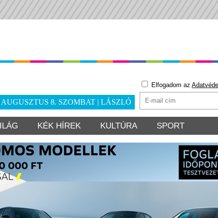
Elfogadom az
Adatvéde
. AUGUSZTUS 8. SZOMBAT | LÁSZLÓ
ILÁG
KÉK HÍREK
KULTÚRA
SPORT