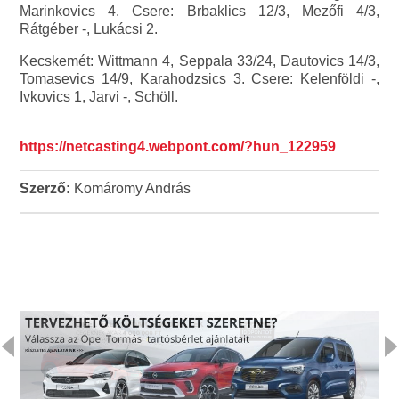
Marinkovics 4. Csere: Brbaklics 12/3, Mezőfi 4/3,
Rátgéber -, Lukácsi 2.
Kecskemét: Wittmann 4, Seppala 33/24, Dautovics 14/3,
Tomasevics 14/9, Karahodzsics 3. Csere: Kelenföldi -,
Ivkovics 1, Jarvi -, Schöll.
https://netcasting4.webpont.com/?hun_122959
Szerző:
Komáromy András