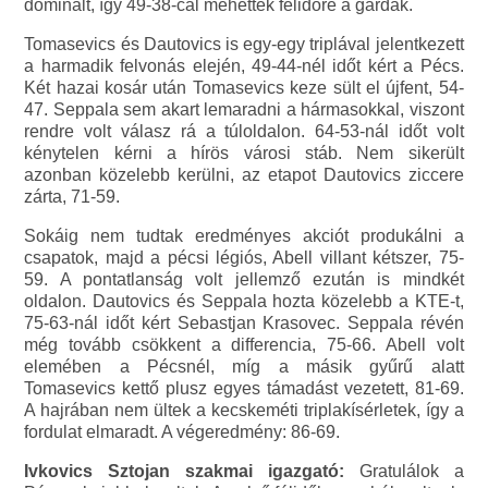
dominált, így 49-38-cal mehettek félidőre a gárdák.
Tomasevics és Dautovics is egy-egy triplával jelentkezett
a harmadik felvonás elején, 49-44-nél időt kért a Pécs.
Két hazai kosár után Tomasevics keze sült el újfent, 54-
47. Seppala sem akart lemaradni a hármasokkal, viszont
rendre volt válasz rá a túloldalon. 64-53-nál időt volt
kénytelen kérni a hírös városi stáb. Nem sikerült
azonban közelebb kerülni, az etapot Dautovics ziccere
zárta, 71-59.
Sokáig nem tudtak eredményes akciót produkálni a
csapatok, majd a pécsi légiós, Abell villant kétszer, 75-
59. A pontatlanság volt jellemző ezután is mindkét
oldalon. Dautovics és Seppala hozta közelebb a KTE-t,
75-63-nál időt kért Sebastjan Krasovec. Seppala révén
még tovább csökkent a differencia, 75-66. Abell volt
elemében a Pécsnél, míg a másik gyűrű alatt
Tomasevics kettő plusz egyes támadást vezetett, 81-69.
A hajrában nem ültek a kecskeméti triplakísérletek, így a
fordulat elmaradt. A végeredmény: 86-69.
Ivkovics Sztojan szakmai igazgató:
Gratulálok a