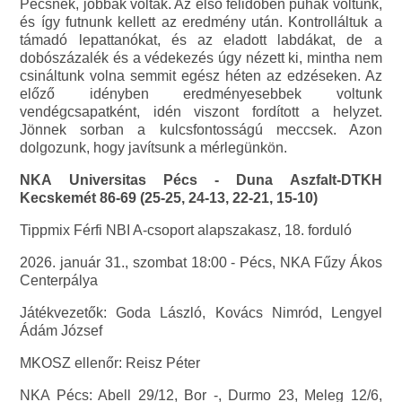
Pécsnek, jobbak voltak. Az első félidőben puhák voltunk,
és így futnunk kellett az eredmény után. Kontrolláltuk a
támadó lepattanókat, és az eladott labdákat, de a
dobószázalék és a védekezés úgy nézett ki, mintha nem
csináltunk volna semmit egész héten az edzéseken. Az
előző idényben eredményesebbek voltunk
vendégcsapatként, idén viszont fordított a helyzet.
Jönnek sorban a kulcsfontosságú meccsek. Azon
dolgozunk, hogy javítsunk a mérlegünkön.
NKA Universitas Pécs - Duna Aszfalt-DTKH
Kecskemét 86-69 (25-25, 24-13, 22-21, 15-10)
Tippmix Férfi NBI A-csoport alapszakasz, 18. forduló
2026. január 31., szombat 18:00 - Pécs, NKA Fűzy Ákos
Centerpálya
Játékvezetők: Goda László, Kovács Nimród, Lengyel
Ádám József
MKOSZ ellenőr: Reisz Péter
NKA Pécs: Abell 29/12, Bor -, Durmo 23, Meleg 12/6,