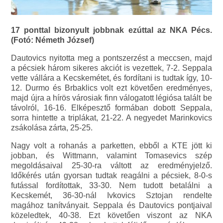
17 ponttal bizonyult jobbnak ezúttal az NKA Pécs.
(Fotó: Németh József)
Dautovics nyitotta meg a pontszerzést a meccsen, majd
a pécsiek három sikeres akciót is vezettek, 7-2. Seppala
vette vállára a Kecskemétet, és fordítani is tudtak így, 10-
12. Durmo és Brbaklics volt ezt követően eredményes,
majd újra a hírös városiak finn válogatott légiósa talált be
távolról, 16-16. Elképesztő formában dobott Seppala,
sorra hintette a triplákat, 21-22. A negyedet Marinkovics
zsákolása zárta, 25-25.
Nagy volt a rohanás a parketten, ebből a KTE jött ki
jobban, és Wittmann, valamint Tomasevics szép
megoldásaival 25-30-ra váltott az eredményjelző.
Időkérés után gyorsan tudtak reagálni a pécsiek, 8-0-s
futással fordítottak, 33-30. Nem tudott betalálni a
Kecskemét, 36-30-nál Ivkovics Sztojan rendelte
magához tanítványait. Seppala és Dautovics pontjaival
közeledtek, 40-38. Ezt követően viszont az NKA