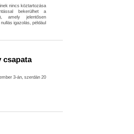
inek nincs köztartozása
tással bekerülhet a
), amely jelentősen
ullás igazolás, például
 csapata
ember 3-án, szerdán 20