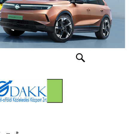
0
...
»