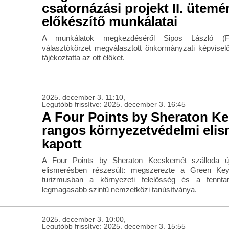
csatornázási projekt II. ütem
előkészítő munkálatai
A munkálatok megkezdéséről Sipos László (F
választókörzet megválasztott önkormányzati képviselő
tájékoztatta az ott élőket.
2025. december 3. 11:10,
Legutóbb frissítve: 2025. december 3. 16:45
A Four Points by Sheraton K
rangos környezetvédelmi elis
kapott
A Four Points by Sheraton Kecskemét szálloda új
elismerésben részesült: megszerezte a Green Key
turizmusban a környezeti felelősség és a fennta
legmagasabb szintű nemzetközi tanúsítványa.
2025. december 3. 10:00,
Legutóbb frissítve: 2025. december 3. 15:55