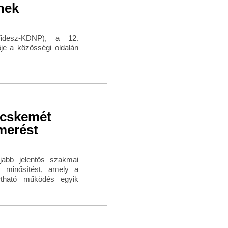
ének
idesz-KDNP), a 12.
je a közösségi oldalán
ecskemét
merést
abb jelentős szakmai
 minősítést, amely a
rtható működés egyik