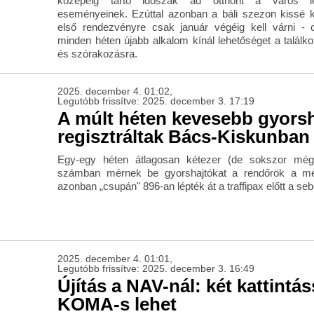
közepéig tartó időszak ad otthont a város leg
eseményeinek. Ezúttal azonban a báli szezon kissé k
első rendezvényre csak január végéig kell várni - o
minden héten újabb alkalom kínál lehetőséget a találk
és szórakozásra.
2025. december 4. 01:02,
Legutóbb frissítve: 2025. december 3. 17:19
A múlt héten kevesebb gyorsh
regisztráltak Bács-Kiskunban
Egy-egy héten átlagosan kétezer (de sokszor még 
számban mérnek be gyorshajtókat a rendőrök a me
azonban „csupán" 896-an lépték át a traffipax előtt a se
2025. december 4. 01:01,
Legutóbb frissítve: 2025. december 3. 16:49
Újítás a NAV-nál: két kattintás
KOMA-s lehet