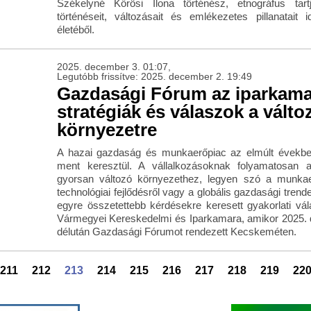
Székelyné Kőrösi Ilona történész, etnográfus tar
történéseit, változásait és emlékezetes pillanatait 
életéből.
2025. december 3. 01:07,
Legutóbb frissítve: 2025. december 2. 19:49
Gazdasági Fórum az iparkama
stratégiák és válaszok a vált
környezetre
A hazai gazdaság és munkaerőpiac az elmúlt években
ment keresztül. A vállalkozásoknak folyamatosan a
gyorsan változó környezethez, legyen szó a munkaer
technológiai fejlődésről vagy a globális gazdasági trend
egyre összetettebb kérdésekre keresett gyakorlati vá
Vármegyei Kereskedelmi és Iparkamara, amikor 2025.
délután Gazdasági Fórumot rendezett Kecskeméten.
211
212
213
214
215
216
217
218
219
22