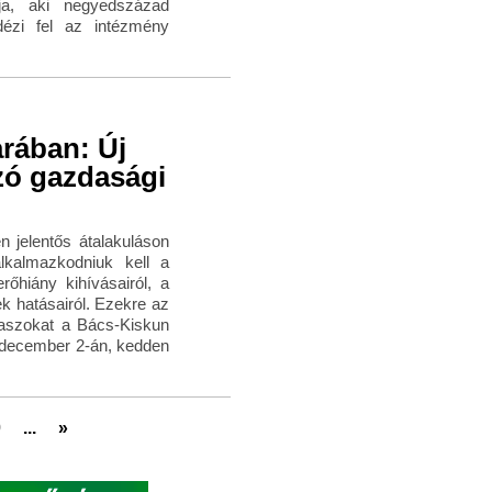
tja, aki negyedszázad
idézi fel az intézmény
rában: Új
ozó gazdasági
 jelentős átalakuláson
lkalmazkodniuk kell a
őhiány kihívásairól, a
ek hatásairól. Ezekre az
laszokat a Bács-Kiskun
 december 2-án, kedden
0
...
»