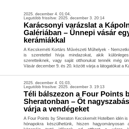
2025. december 4. 01:04,
Legutóbb frissítve: 2025. december 3. 20:14
Karácsonyi varázslat a Kápol
Galériában – Ünnepi vásár eg
kerámiákkal
A Kecskeméti Kortárs Művészeti Műhelyek - Nemzetkö
is szeretettel hívja mindazokat, akik különlege
szeretteiknek, vagy saját otthonukat tennék még ü
Vásár december 9. és 20. között várja a látogatókat a K
2025. december 4. 01:03,
Legutóbb frissítve: 2025. december 3. 19:13
Téli bálszezon a Four Points 
Sheratonban – Öt nagyszabá
várja a vendégeket
A Four Points by Sheraton Kecskemét Hotelben idén i
hónapokra készülhetünk, hiszen hagyományosan a