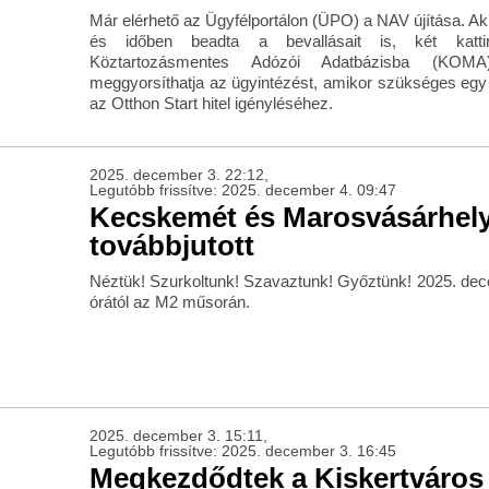
Már elérhető az Ügyfélportálon (ÜPO) a NAV újítása. Ak
és időben beadta a bevallásait is, két kattin
Köztartozásmentes Adózói Adatbázisba (KOMA
meggyorsíthatja az ügyintézést, amikor szükséges egy n
az Otthon Start hitel igényléséhez.
2025. december 3. 22:12,
Legutóbb frissítve: 2025. december 4. 09:47
Kecskemét és Marosvásárhely
továbbjutott
Néztük! Szurkoltunk! Szavaztunk! Győztünk! 2025. dec
órától az M2 műsorán.
2025. december 3. 15:11,
Legutóbb frissítve: 2025. december 3. 16:45
Megkezdődtek a Kiskertváros