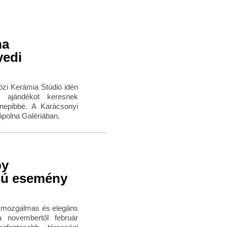
na
yedi
zi Kerámia Stúdió idén
s ajándékot keresnek
nnepibbé. A Karácsonyi
ápolna Galériában.
by
sú esemény
s mozgalmas és elegáns
 novembertől február