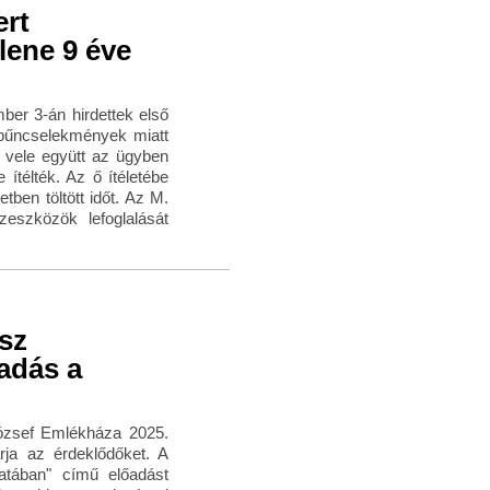
ert
lene 9 éve
er 3-án hirdettek első
s bűncselekmények miatt
a vele együtt az ügyben
ítélték. Az ő ítéletébe
tben töltött időt. Az M.
zeszközök lefoglalását
sz
adás a
ózsef Emlékháza 2025.
ja az érdeklődőket. A
atában" című előadást