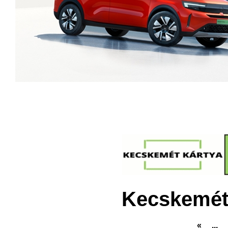
Kecskemét
«
...