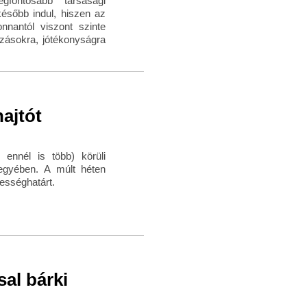
fontosabb társasági
ésőbb indul, hiszen az
nnantól viszont szinte
ozásokra, jótékonyságra
ajtót
ennél is több) körüli
gyében. A múlt héten
bességhatárt.
sal bárki