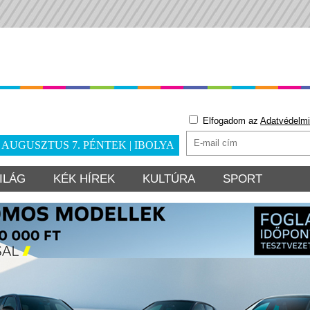
Elfogadom az
Adatvédelmi
. AUGUSZTUS 7. PÉNTEK | IBOLYA
ILÁG
KÉK HÍREK
KULTÚRA
SPORT