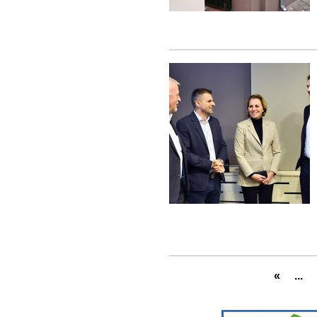
«
...