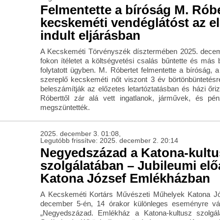
Felmentette a bíróság M. Rób
kecskeméti vendéglátóst az el
indult eljárásban
A Kecskeméti Törvényszék dísztermében 2025. decemb
fokon ítéletet a költségvetési csalás bűntette és má
folytatott ügyben. M. Róbertet felmentette a bíróság, 
szereplő kecskeméti nőt viszont 3 év börtönbüntetésre 
beleszámítják az előzetes letartóztatásban és házi őrize
Róberttől zár alá vett ingatlanok, járművek, és pén
megszüntették.
2025. december 3. 01:08,
Legutóbb frissítve: 2025. december 2. 20:14
Negyedszázad a Katona-kultu
szolgálatában – Jubileumi elő
Katona József Emlékházban
A Kecskeméti Kortárs Művészeti Műhelyek Katona J
december 5-én, 14 órakor különleges eseményre vár
„Negyedszázad. Emlékház a Katona-kultusz szolgál